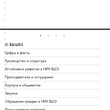
О
П
Р
С
Т
У
Ф
О ВЫШКЕ
О
Х
Ц
Цифры и факты
Ли
Ч
Руководство и структура
До
Ш
Устойчивое развитие в НИУ ВШЭ
Ол
Щ
Э
Преподаватели и сотрудники
Пр
Ю
Корпуса и общежития
Вы
Я
Закупки
Пр
Обращения граждан в НИУ ВШЭ
Ас
Фонд целевого капитала
До