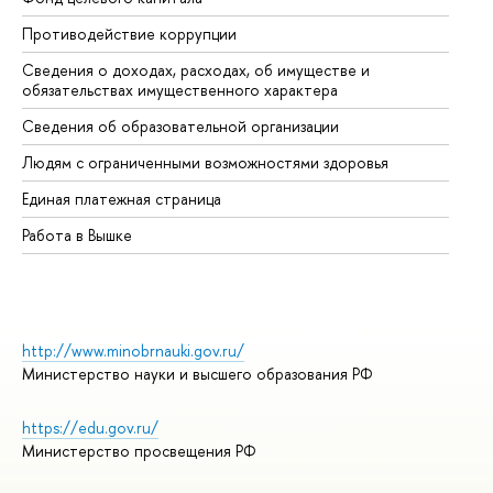
Противодействие коррупции
Це
Сведения о доходах, расходах, об имуществе и
Би
обязательствах имущественного характера
Об
Сведения об образовательной организации
Об
Людям с ограниченными возможностями здоровья
Единая платежная страница
Работа в Вышке
http://www.minobrnauki.gov.ru/
Министерство науки и высшего образования РФ
https://edu.gov.ru/
Министерство просвещения РФ