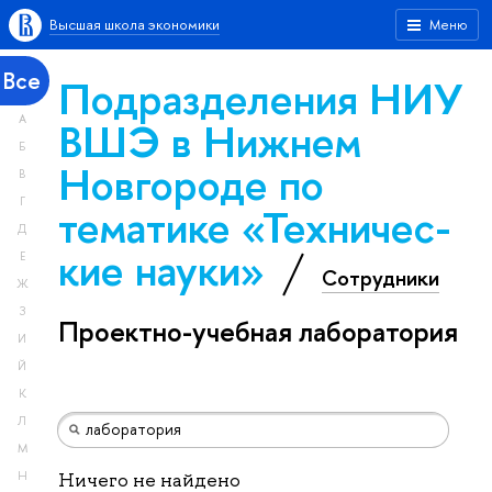
Высшая школа экономики
Меню
Все
Подразделения НИУ
А
ВШЭ в Нижнем
Б
Новгороде по
В
Г
тематике «Тех­ничес­
Д
кие науки»
Е
Сотрудники
Ж
З
Проектно-учебная лаборатория
И
Й
К
Л
М
Н
Ничего не найдено