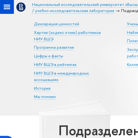
Национальный исследовательский университет «Высш
/ учебно-исследовательская лаборатория
Подразд
Декларация ценностей
Учен
Хартия (кодекс этики) работников
Набл
НИУ ВШЭ
Попеч
Программа развития
Засл
Цифры и факты
рабо
НИУ ВШЭ в рейтингах
Колл
НИУ ВШЭ в международных
ассоциациях
История
Мы помним
Подразделен