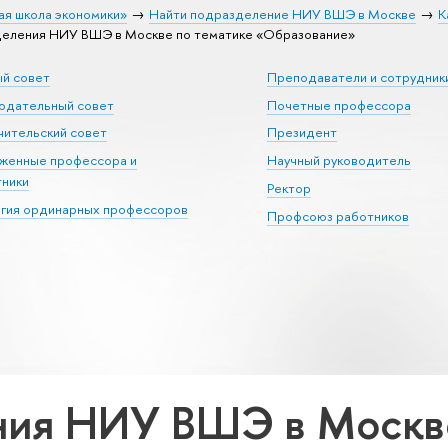
ая школа экономики»
Найти подразделение НИУ ВШЭ в Москве
К
еления НИУ ВШЭ в Москве по тематике «Образование»
ый совет
Преподаватели и сотрудник
юдательный совет
Почетные профессора
ительский совет
Президент
уженные профессора и
Научный руководитель
тники
Ректор
егия ординарных профессоров
Профсоюз работников
ия НИУ ВШЭ в Москве