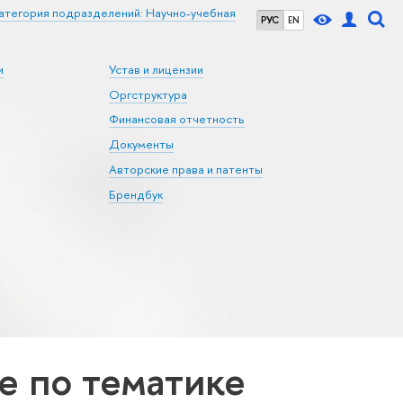
атегория подразделений: Научно-учебная
РУС
EN
и
Устав и лицензии
Оргструктура
Финансовая отчетность
Документы
Авторские права и патенты
Брендбук
 по тематике