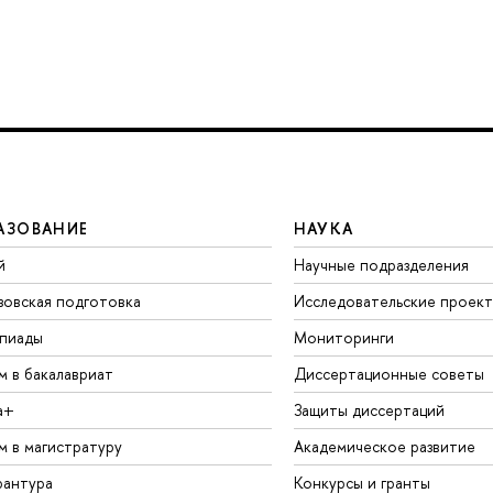
АЗОВАНИЕ
НАУКА
й
Научные подразделения
зовская подготовка
Исследовательские проек
пиады
Мониторинги
м в бакалавриат
Диссертационные советы
а+
Защиты диссертаций
м в магистратуру
Академическое развитие
рантура
Конкурсы и гранты