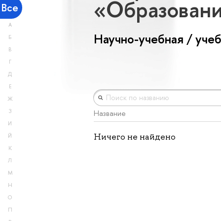
«Образован
Все
А
Научно-учебная / уче
Б
В
Г
Д
Е
Ж
З
Название
И
Ничего не найдено
Й
К
Л
М
Н
О
П