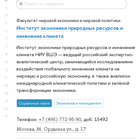
Н
О
П
Факультет мировой экономики и мировой политики
Р
Институт экономики природных ресурсов и
С
изменения климата
Т
Институт экономики природных ресурсов и изменения
У
климата НИУ ВШЭ — ведущий российский экспертно-
Ф
аналитический центр, занимающийся исследованиями
Х
воздействия глобального изменения климата на
Ц
мировую и российскую экономику, а также анализом
Ч
международной климатической политики и зелёной
Ш
трансформации экономики.
Щ
Э
Социальные науки
Экономика и менеджмент
Ю
Я
Телефон:
+7 (495) 772-95-90
, доб. 15492
Москва, М. Ордынка ул., д. 17