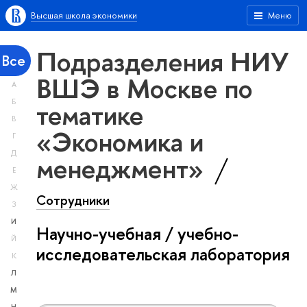
Высшая школа экономики
Меню
Подразделения НИУ
Все
ВШЭ в Москве по
А
тематике
Б
В
«Экономика и
Г
Д
менеджмент»
Е
Ж
Сотрудники
З
И
Научно-учебная / учебно-
Й
исследовательская лаборатория
К
Л
М