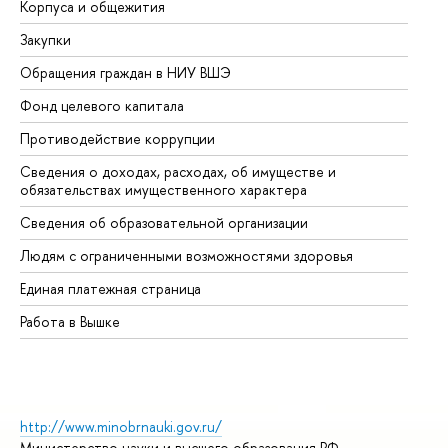
Корпуса и общежития
Вы
Закупки
Пр
Обращения граждан в НИУ ВШЭ
Ас
Фонд целевого капитала
До
Противодействие коррупции
Це
Сведения о доходах, расходах, об имуществе и
Би
обязательствах имущественного характера
Об
Сведения об образовательной организации
Об
Людям с ограниченными возможностями здоровья
Единая платежная страница
Работа в Вышке
http://www.minobrnauki.gov.ru/
Министерство науки и высшего образования РФ