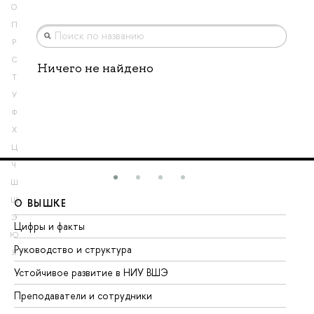
О
П
Р
С
Ничего не найдено
Т
У
Ф
Х
Ц
Ч
Ш
Щ
О ВЫШКЕ
О
Э
Цифры и факты
Ли
Ю
Руководство и структура
До
Я
Устойчивое развитие в НИУ ВШЭ
Ол
Преподаватели и сотрудники
Пр