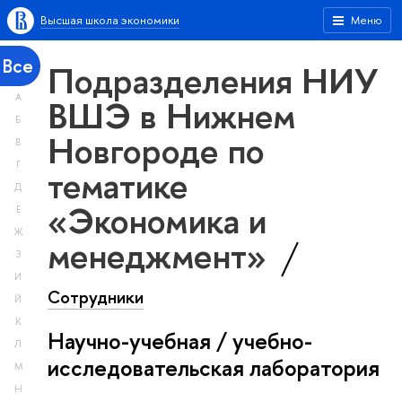
Высшая школа экономики
Меню
Все
Подразделения НИУ
А
ВШЭ в Нижнем
Б
Новгороде по
В
Г
тематике
Д
«Экономика и
Е
Ж
менеджмент»
З
И
Сотрудники
Й
К
Научно-учебная / учебно-
Л
исследовательская лаборатория
М
Н