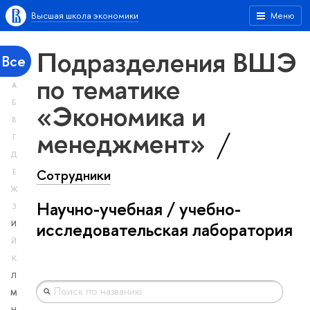
Высшая школа экономики
Меню
Подразделения ВШЭ
Все
по тематике
А
«Экономика и
Б
В
менеджмент»
Г
Д
Сотрудники
Е
Ж
Научно-учебная / учебно-
З
исследовательская лаборатория
И
Й
К
Л
М