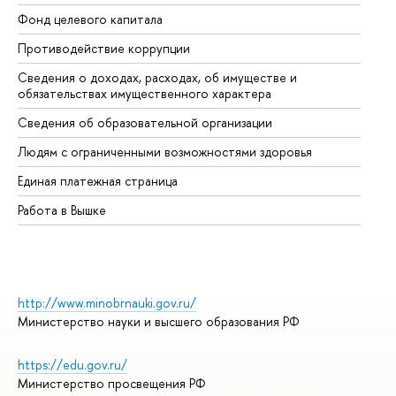
Фонд целевого капитала
До
Противодействие коррупции
Це
Сведения о доходах, расходах, об имуществе и
Би
обязательствах имущественного характера
Об
Сведения об образовательной организации
Об
Людям с ограниченными возможностями здоровья
Единая платежная страница
Работа в Вышке
http://www.minobrnauki.gov.ru/
Министерство науки и высшего образования РФ
https://edu.gov.ru/
Министерство просвещения РФ