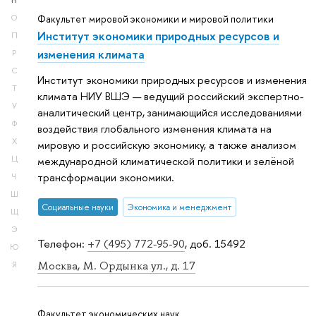
Н
О
Факультет мировой экономики и мировой политики
Институт экономики природных ресурсов и
П
изменения климата
Р
С
Институт экономики природных ресурсов и изменения
Т
климата НИУ ВШЭ — ведущий российский экспертно-
У
аналитический центр, занимающийся исследованиями
Ф
воздействия глобального изменения климата на
Х
мировую и российскую экономику, а также анализом
Ц
международной климатической политики и зелёной
трансформации экономики.
Ч
Ш
Социальные науки
Экономика и менеджмент
Щ
Э
Телефон:
+7 (495) 772-95-90
, доб. 15492
Ю
Москва, М. Ордынка ул., д. 17
Я
Факультет экономических наук