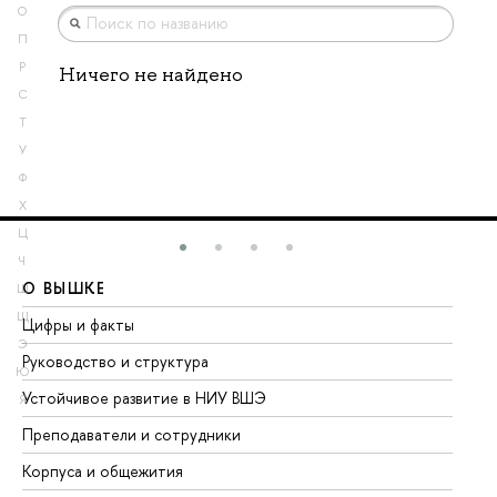
О
П
Р
Ничего не найдено
С
Т
У
Ф
Х
Ц
Ч
О ВЫШКЕ
О
Ш
Щ
Цифры и факты
Ли
Э
Руководство и структура
До
Ю
Устойчивое развитие в НИУ ВШЭ
Ол
Я
Преподаватели и сотрудники
Пр
Корпуса и общежития
Вы