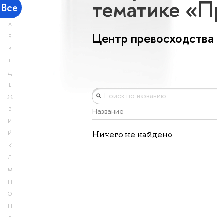
тематике «
Все
А
Центр превосходства
Б
В
Г
Д
Е
Ж
З
Название
И
Ничего не найдено
Й
К
Л
М
Н
О
П