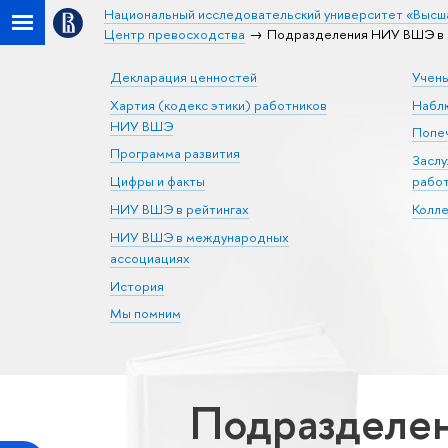
Национальный исследовательский университет «Высш
Центр превосходства
Подразделения НИУ ВШЭ в 
Декларация ценностей
Учен
Хартия (кодекс этики) работников
Набл
НИУ ВШЭ
Попеч
Программа развития
Засл
Цифры и факты
рабо
НИУ ВШЭ в рейтингах
Колл
НИУ ВШЭ в международных
ассоциациях
История
Мы помним
Подразделе