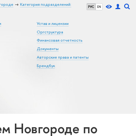
городе
Категория подразделений:
РУС
EN
и
Устав и лицензии
Оргструктура
Финансовая отчетность
Документы
Авторские права и патенты
Брендбук
м Новгороде по