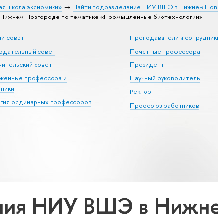
ая школа экономики»
Найти подразделение НИУ ВШЭ в Нижнем Нов
Нижнем Новгороде по тематике «Промышленные биотехнологии»
ый совет
Преподаватели и сотрудник
юдательный совет
Почетные профессора
ительский совет
Президент
уженные профессора и
Научный руководитель
тники
Ректор
егия ординарных профессоров
Профсоюз работников
ния НИУ ВШЭ в Нижне