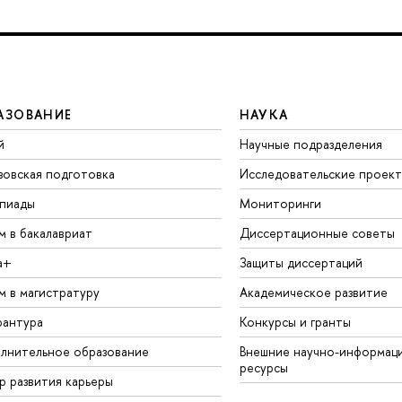
АЗОВАНИЕ
НАУКА
й
Научные подразделения
зовская подготовка
Исследовательские проек
пиады
Мониторинги
м в бакалавриат
Диссертационные советы
а+
Защиты диссертаций
м в магистратуру
Академическое развитие
рантура
Конкурсы и гранты
лнительное образование
Внешние научно-информац
ресурсы
р развития карьеры