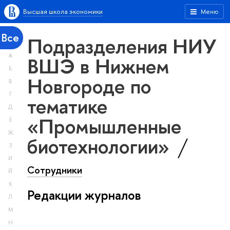
Высшая школа экономики
Меню
Все
Подразделения НИУ
А
ВШЭ в Нижнем
Б
Новгороде по
В
Г
тематике
Д
«Промышленные
Е
Ж
биотехнологии»
З
И
Сотрудники
Й
К
Редакции журналов
Л
М
Н