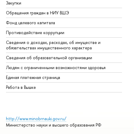
Закупки
Пр
Обращения граждан в НИУ ВШЭ
Ас
Фонд целевого капитала
До
Противодействие коррупции
Це
Сведения о доходах, расходах, об имуществе и
Би
обязательствах имущественного характера
Об
Сведения об образовательной организации
Об
Людям с ограниченными возможностями здоровья
Единая платежная страница
Работа в Вышке
http://www.minobrnauki.gov.ru/
Министерство науки и высшего образования РФ