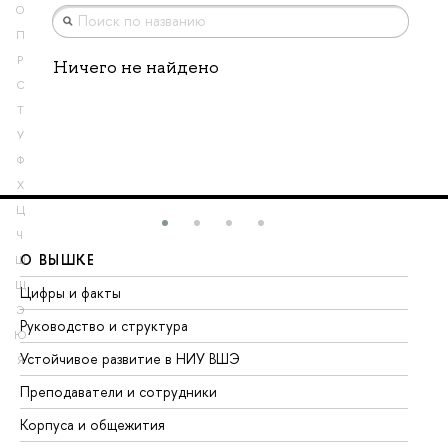
О
П
Р
Ничего не найдено
С
Т
У
Ф
Х
Ц
Ч
О ВЫШКЕ
О
Ш
Щ
Цифры и факты
Ли
Э
Руководство и структура
До
Ю
Устойчивое развитие в НИУ ВШЭ
Ол
Я
Преподаватели и сотрудники
Пр
Корпуса и общежития
Вы