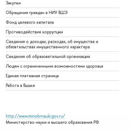
Закупки
Пр
Обращения граждан в НИУ ВШЭ
Ас
Фонд целевого капитала
До
Противодействие коррупции
Це
Сведения о доходах, расходах, об имуществе и
Би
обязательствах имущественного характера
Об
Сведения об образовательной организации
Об
Людям с ограниченными возможностями здоровья
Единая платежная страница
Работа в Вышке
http://www.minobrnauki.gov.ru/
Министерство науки и высшего образования РФ