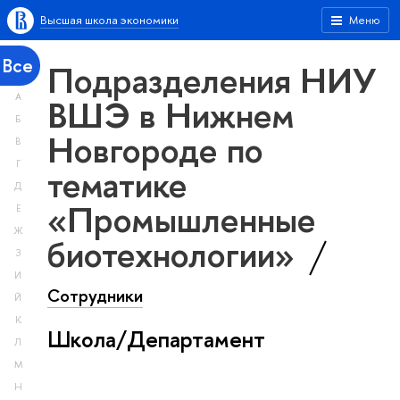
Высшая школа экономики
Меню
Все
Подразделения НИУ
А
ВШЭ в Нижнем
Б
Новгороде по
В
Г
тематике
Д
«Промышленные
Е
Ж
биотехнологии»
З
И
Сотрудники
Й
К
Школа/Департамент
Л
М
Н