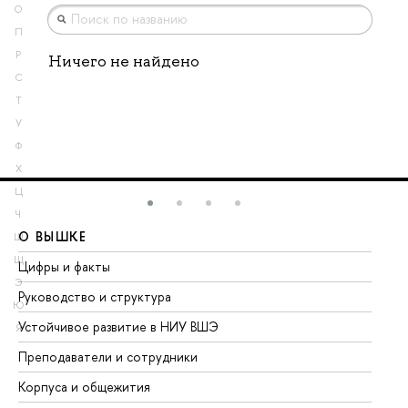
О
П
Р
Ничего не найдено
С
Т
У
Ф
Х
Ц
Ч
О ВЫШКЕ
О
Ш
Щ
Цифры и факты
Ли
Э
Руководство и структура
До
Ю
Устойчивое развитие в НИУ ВШЭ
Ол
Я
Преподаватели и сотрудники
Пр
Корпуса и общежития
Вы