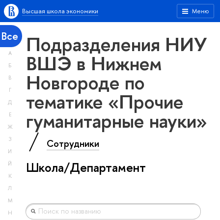
Высшая школа экономики
Меню
Все
Подразделения НИУ
А
ВШЭ в Нижнем
Б
Новгороде по
В
Г
тематике «Прочие
Д
гуманитарные науки»
Е
Ж
З
Сотрудники
И
Школа/Департамент
Й
К
Л
М
Н