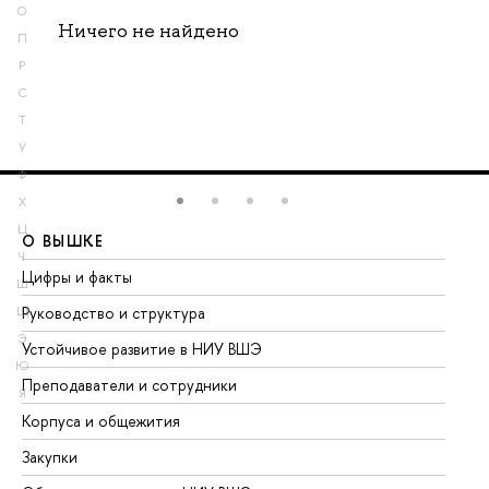
О
Ничего не найдено
П
Р
С
Т
У
Ф
Х
Ц
О ВЫШКЕ
О
Ч
Цифры и факты
Ли
Ш
Руководство и структура
До
Щ
Э
Устойчивое развитие в НИУ ВШЭ
Ол
Ю
Преподаватели и сотрудники
Пр
Я
Корпуса и общежития
Вы
Закупки
Пр