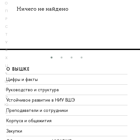
О
Ничего не найдено
П
Р
С
Т
У
Ф
Х
Ц
О ВЫШКЕ
О
Ч
Цифры и факты
Ли
Ш
Руководство и структура
До
Щ
Э
Устойчивое развитие в НИУ ВШЭ
Ол
Ю
Преподаватели и сотрудники
Пр
Я
Корпуса и общежития
Вы
Закупки
Пр