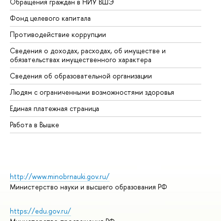
Обращения граждан в НИУ ВШЭ
Ас
Фонд целевого капитала
До
Противодействие коррупции
Це
Сведения о доходах, расходах, об имуществе и
Би
обязательствах имущественного характера
Об
Сведения об образовательной организации
Об
Людям с ограниченными возможностями здоровья
Единая платежная страница
Работа в Вышке
http://www.minobrnauki.gov.ru/
Министерство науки и высшего образования РФ
https://edu.gov.ru/