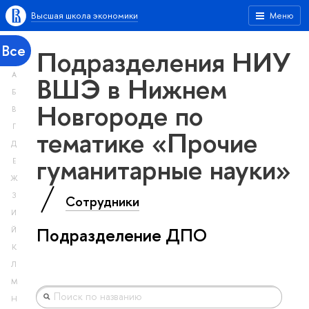
Высшая школа экономики
Меню
Все
Подразделения НИУ
А
ВШЭ в Нижнем
Б
Новгороде по
В
Г
тематике «Прочие
Д
гуманитарные науки»
Е
Ж
З
Сотрудники
И
Подразделение ДПО
Й
К
Л
М
Н