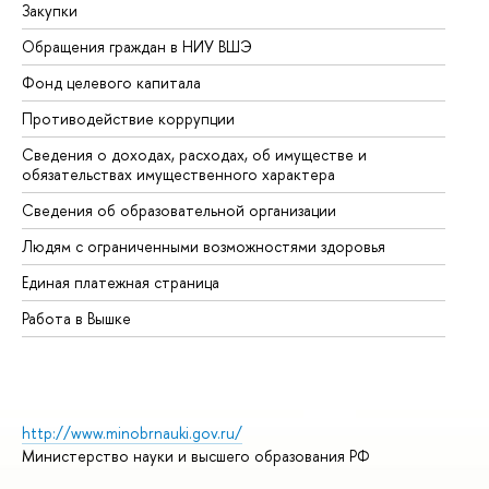
Закупки
Пр
Обращения граждан в НИУ ВШЭ
Ас
Фонд целевого капитала
До
Противодействие коррупции
Це
Сведения о доходах, расходах, об имуществе и
Би
обязательствах имущественного характера
Об
Сведения об образовательной организации
Об
Людям с ограниченными возможностями здоровья
Единая платежная страница
Работа в Вышке
http://www.minobrnauki.gov.ru/
Министерство науки и высшего образования РФ