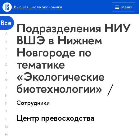
Высшая школа экономики
Меню
Все
Подразделения НИУ
А
ВШЭ в Нижнем
Б
Новгороде по
В
Г
тематике
Д
«Экологические
Е
Ж
биотехнологии»
З
И
Сотрудники
Й
К
Центр превосходства
Л
М
Н