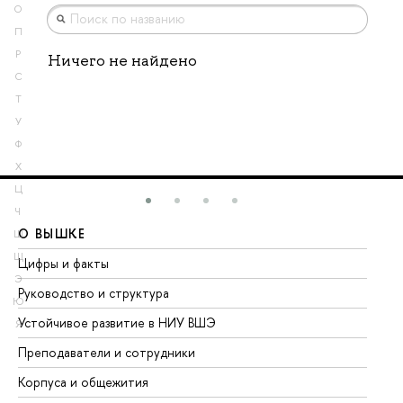
О
П
Р
Ничего не найдено
С
Т
У
Ф
Х
Ц
Ч
О ВЫШКЕ
О
Ш
Щ
Цифры и факты
Ли
Э
Руководство и структура
До
Ю
Устойчивое развитие в НИУ ВШЭ
Ол
Я
Преподаватели и сотрудники
Пр
Корпуса и общежития
Вы