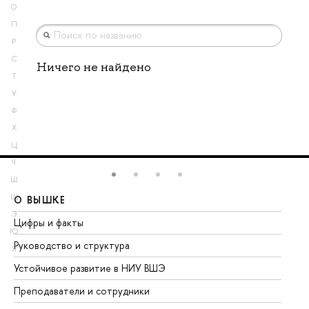
О
П
Р
С
Ничего не найдено
Т
У
Ф
Х
Ц
Ч
Ш
Щ
О ВЫШКЕ
О
Э
Цифры и факты
Ли
Ю
Руководство и структура
До
Я
Устойчивое развитие в НИУ ВШЭ
Ол
Преподаватели и сотрудники
Пр