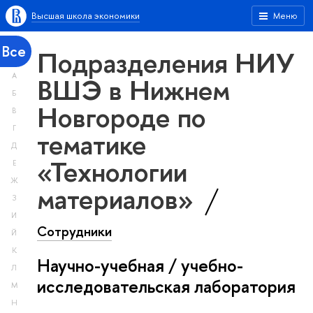
Высшая школа экономики
Меню
Все
Подразделения НИУ
А
ВШЭ в Нижнем
Б
Новгороде по
В
Г
тематике
Д
«Технологии
Е
Ж
материалов»
З
И
Сотрудники
Й
К
Научно-учебная / учебно-
Л
исследовательская лаборатория
М
Н