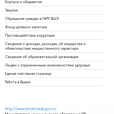
Корпуса и общежития
Вы
Закупки
Пр
Обращения граждан в НИУ ВШЭ
Ас
Фонд целевого капитала
До
Противодействие коррупции
Це
Сведения о доходах, расходах, об имуществе и
Би
обязательствах имущественного характера
Об
Сведения об образовательной организации
Об
Людям с ограниченными возможностями здоровья
Единая платежная страница
Работа в Вышке
http://www.minobrnauki.gov.ru/
Министерство науки и высшего образования РФ