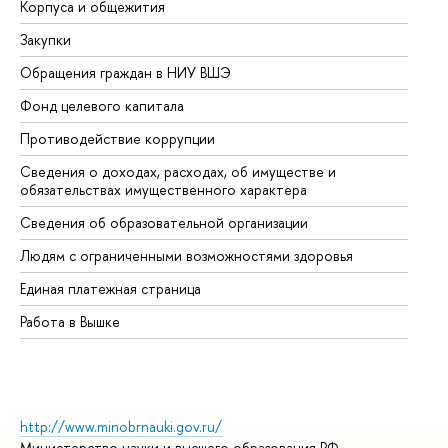
Корпуса и общежития
Вы
Закупки
Пр
Обращения граждан в НИУ ВШЭ
Ас
Фонд целевого капитала
До
Противодействие коррупции
Це
Сведения о доходах, расходах, об имуществе и
Би
обязательствах имущественного характера
Об
Сведения об образовательной организации
Об
Людям с ограниченными возможностями здоровья
Единая платежная страница
Работа в Вышке
http://www.minobrnauki.gov.ru/
Министерство науки и высшего образования РФ