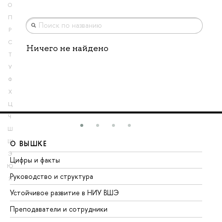
О
П
Р
С
Ничего не найдено
Т
У
Ф
Х
Ц
Ч
Ш
Щ
О ВЫШКЕ
О
Э
Цифры и факты
Ли
Ю
Руководство и структура
До
Я
Устойчивое развитие в НИУ ВШЭ
Ол
Преподаватели и сотрудники
Пр