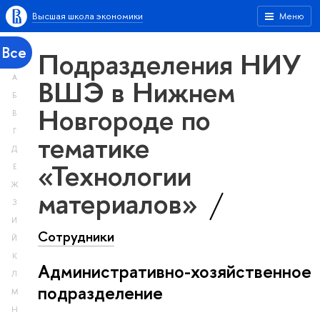
Высшая школа экономики
Меню
Все
Подразделения НИУ
А
ВШЭ в Нижнем
Б
Новгороде по
В
Г
тематике
Д
«Технологии
Е
Ж
материалов»
З
И
Сотрудники
Й
К
Административно-хозяйственное
Л
подразделение
М
Н