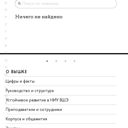
О
П
Ничего не найдено
Р
С
Т
У
Ф
Х
Ц
Ч
О ВЫШКЕ
О
Ш
Цифры и факты
Ли
Щ
Э
Руководство и структура
До
Ю
Устойчивое развитие в НИУ ВШЭ
Ол
Я
Преподаватели и сотрудники
Пр
Корпуса и общежития
Вы