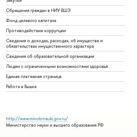
Закупки
Пр
Обращения граждан в НИУ ВШЭ
Ас
Фонд целевого капитала
До
Противодействие коррупции
Це
Сведения о доходах, расходах, об имуществе и
Би
обязательствах имущественного характера
Об
Сведения об образовательной организации
Об
Людям с ограниченными возможностями здоровья
Единая платежная страница
Работа в Вышке
http://www.minobrnauki.gov.ru/
Министерство науки и высшего образования РФ