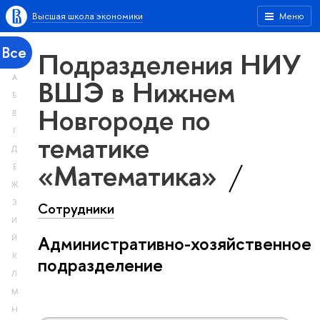
Высшая школа экономики
Меню
Все
Подразделения НИУ
А
ВШЭ в Нижнем
Б
Новгороде по
В
Г
тематике
Д
«Математика»
Е
Ж
З
Сотрудники
И
Административно-хозяйственное
Й
К
подразделение
Л
М
Н