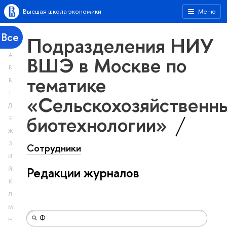
Высшая школа экономики
Меню
Все
Подразделения НИУ
А
ВШЭ в Москве по
Б
тематике
В
Г
«Сельскохозяйственн
Д
биотехнологии»
Е
Ж
З
Сотрудники
И
Редакции журналов
Й
К
Л
М
Н