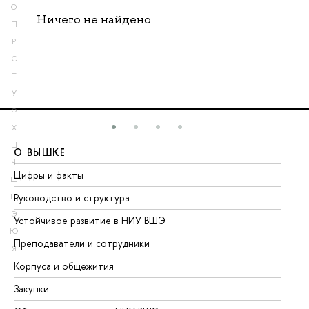
О
Ничего не найдено
П
Р
С
Т
У
Ф
Х
Ц
О ВЫШКЕ
О
Ч
Цифры и факты
Ли
Ш
Руководство и структура
До
Щ
Э
Устойчивое развитие в НИУ ВШЭ
Ол
Ю
Преподаватели и сотрудники
Пр
Я
Корпуса и общежития
Вы
Закупки
Пр