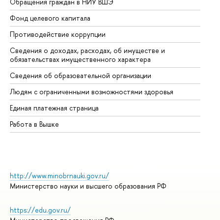
Обращения граждан в НИУ ВШЭ
Ас
Фонд целевого капитала
До
Противодействие коррупции
Це
Сведения о доходах, расходах, об имуществе и
Би
обязательствах имущественного характера
Об
Сведения об образовательной организации
Об
Людям с ограниченными возможностями здоровья
Единая платежная страница
Работа в Вышке
http://www.minobrnauki.gov.ru/
Министерство науки и высшего образования РФ
https://edu.gov.ru/