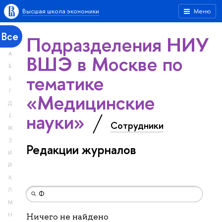
Высшая школа экономики
Меню
Все
Подразделения НИУ
А
ВШЭ в Москве по
Б
тематике
В
Г
«Медицинские
Д
науки»
Е
Сотрудники
Ж
З
Редакции журналов
И
Й
К
Л
М
Н
Ничего не найдено