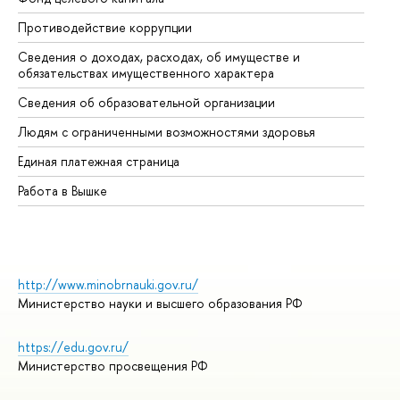
Противодействие коррупции
Це
Сведения о доходах, расходах, об имуществе и
Би
обязательствах имущественного характера
Об
Сведения об образовательной организации
Об
Людям с ограниченными возможностями здоровья
Единая платежная страница
Работа в Вышке
http://www.minobrnauki.gov.ru/
Министерство науки и высшего образования РФ
https://edu.gov.ru/
Министерство просвещения РФ