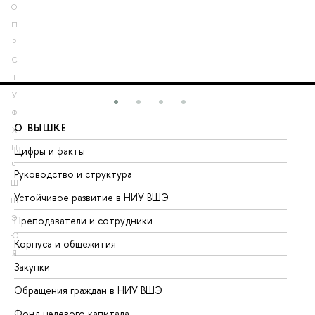
О
П
Р
С
Т
У
Ф
О ВЫШКЕ
О
Х
Ц
Цифры и факты
Ли
Ч
Руководство и структура
До
Ш
Устойчивое развитие в НИУ ВШЭ
Ол
Щ
Э
Преподаватели и сотрудники
Пр
Ю
Корпуса и общежития
Вы
Я
Закупки
Пр
Обращения граждан в НИУ ВШЭ
Ас
Фонд целевого капитала
До