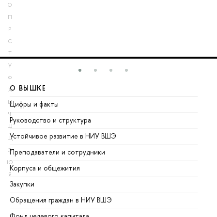
О
П
Р
С
Т
У
Ф
О ВЫШКЕ
О
Х
Ц
Цифры и факты
Ли
Ч
Руководство и структура
До
Ш
Устойчивое развитие в НИУ ВШЭ
Ол
Щ
Э
Преподаватели и сотрудники
Пр
Ю
Корпуса и общежития
Вы
Я
Закупки
Пр
Обращения граждан в НИУ ВШЭ
Ас
Фонд целевого капитала
До