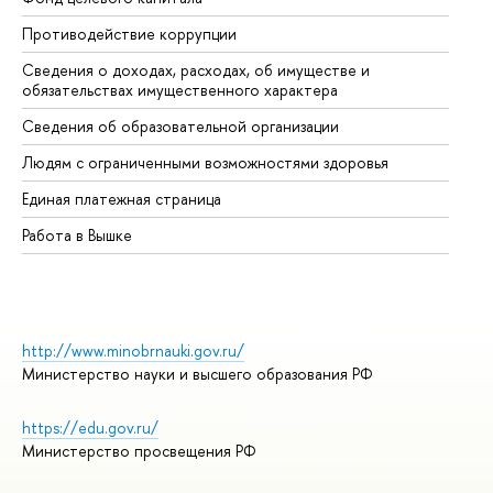
Противодействие коррупции
Це
Сведения о доходах, расходах, об имуществе и
Би
обязательствах имущественного характера
Об
Сведения об образовательной организации
Об
Людям с ограниченными возможностями здоровья
Единая платежная страница
Работа в Вышке
http://www.minobrnauki.gov.ru/
Министерство науки и высшего образования РФ
https://edu.gov.ru/
Министерство просвещения РФ