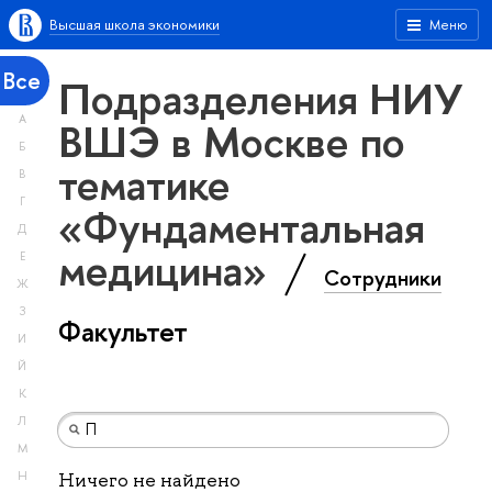
Высшая школа экономики
Меню
Все
Подразделения НИУ
А
ВШЭ в Москве по
Б
тематике
В
Г
«Фундаментальная
Д
медицина»
Е
Сотрудники
Ж
З
Факультет
И
Й
К
Л
М
Н
Ничего не найдено