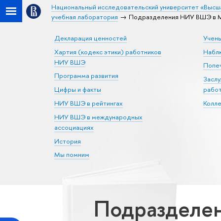
Национальный исследовательский университет «Высш
учебная лаборатория
Подразделения НИУ ВШЭ в Мо
Декларация ценностей
Учен
Хартия (кодекс этики) работников
Набл
НИУ ВШЭ
Попеч
Программа развития
Засл
Цифры и факты
рабо
НИУ ВШЭ в рейтингах
Колл
НИУ ВШЭ в международных
ассоциациях
История
Мы помним
Подразделен