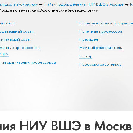
ая школа экономики»
Найти подразделение НИУ ВШЭ в Москве
К
скве по тематике «Экологические биотехнологии»
ый совет
Преподаватели и сотрудник
юдательный совет
Почетные профессора
ительский совет
Президент
уженные профессора и
Научный руководитель
тники
Ректор
егия ординарных профессоров
Профсоюз работников
ия НИУ ВШЭ в Москве