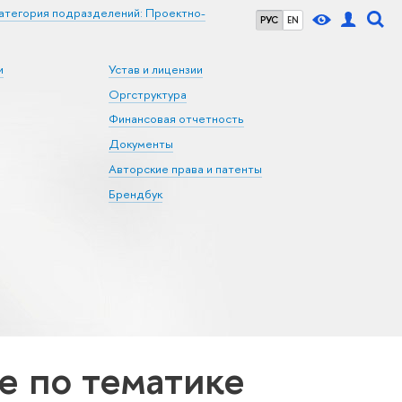
атегория подразделений: Проектно-
РУС
EN
и
Устав и лицензии
Оргструктура
Финансовая отчетность
Документы
Авторские права и патенты
Брендбук
 по тематике