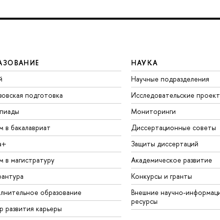
АЗОВАНИЕ
НАУКА
й
Научные подразделения
зовская подготовка
Исследовательские проек
пиады
Мониторинги
м в бакалавриат
Диссертационные советы
а+
Защиты диссертаций
м в магистратуру
Академическое развитие
рантура
Конкурсы и гранты
лнительное образование
Внешние научно-информац
ресурсы
р развития карьеры