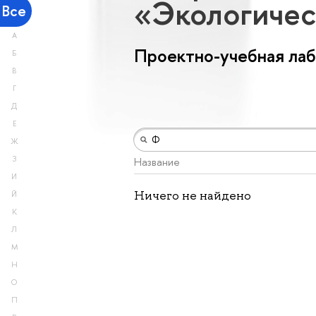
«Экологичес
Все
А
Проектно-учебная ла
Б
В
Г
Д
Е
Ж
З
Название
И
Ничего не найдено
Й
К
Л
М
Н
О
П