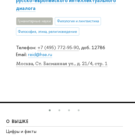
русско-европейского интеллектуального
диалога
Гуманитарные науки
Филология и лингвистика
Философия, этика, религиоведение
Телефон:
+7 (495) 772-95-90
, доб. 12786
Email:
reid@hse.ru
Москва, Ст. Басманная ул., д. 21/4, стр. 1
О ВЫШКЕ
О
Цифры и факты
Ли