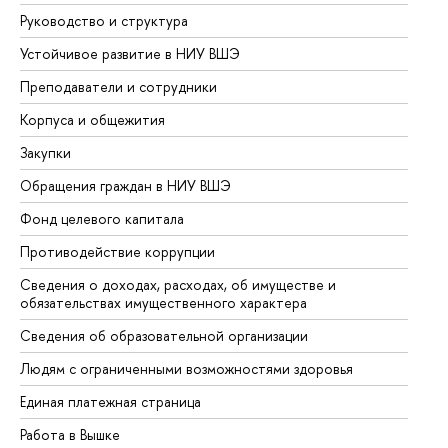
Руководство и структура
До
Устойчивое развитие в НИУ ВШЭ
Ол
Преподаватели и сотрудники
Пр
Корпуса и общежития
Вы
Закупки
Пр
Обращения граждан в НИУ ВШЭ
Ас
Фонд целевого капитала
До
Противодействие коррупции
Це
Сведения о доходах, расходах, об имуществе и
Би
обязательствах имущественного характера
Об
Сведения об образовательной организации
Об
Людям с ограниченными возможностями здоровья
Единая платежная страница
Работа в Вышке