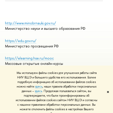
http://www.minobrnauki.gov.ru/
Министерство науки и высшего образования РФ
https://edu.gov.ru/
Министерство просвещения РФ
https://elearning.hse.ru/mooc
Массовые открытые онлайн-курсы
Мы используем файлы cookies для улучшения работы сайта
НИУ ВШЭ и большего удобства его использования. Более
подробную информацию об использовании файлов cookies
© НИУ ВШЭ 1993–2026
Адреса и контакты
можно найти
здесь
, наши правила обработки персональных
Условия использования материалов
данных –
здесь
. Продолжая пользоваться сайтом, вы
✖
подтверждаете, что были проинформированы об
Политика конфиденциальности
использовании файлов cookies сайтом НИУ ВШЭ и согласны
Правила применения рекомендательных технологий в НИУ ВШЭ
с нашими правилами обработки персональных данных. Вы
Карта сайта
можете отключить файлы cookies в настройках Вашего