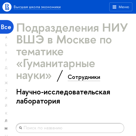
Высшая школа экономики
Меню
Подразделения НИУ
Все
ВШЭ в Москве по
А
тематике
Б
В
«Гуманитарные
Г
Д
науки»
Сотрудники
Е
Ж
Научно-исследовательская
З
лаборатория
И
Й
К
Л
М