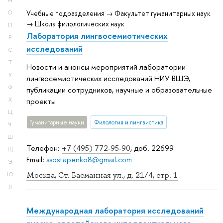
Н
О
Учебные подразделения → Факультет гуманитарных наук
→ Школа филологических наук
П
Лаборатория лингвосемиотических
Р
исследований
С
Т
Новости и анонсы мероприятий лаборатории
У
лингвосемиотических исследований НИУ ВШЭ,
Ф
публикации сотрудников, научные и образовательные
Х
проекты
Ц
Гуманитарные науки
Филология и лингвистика
Ч
Ш
Телефон:
+7 (495) 772-95-90
, доб. 22699
Щ
Email:
ssostapenko8@gmail.com
Э
Москва, Ст. Басманная ул., д. 21/4, стр. 1
Ю
Я
Международная лаборатория исследований