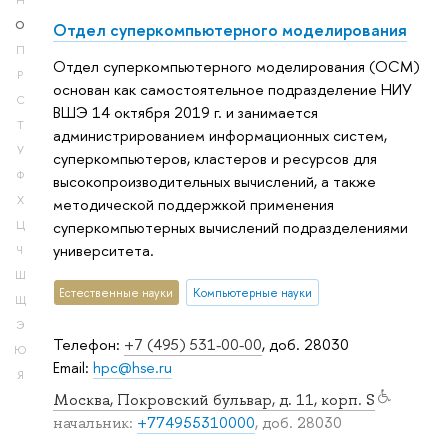
Н
О
Отдел суперкомпьютерного моделирования
П
Отдел суперкомпьютерного моделирования (ОСМ)
Р
основан как самостоятельное подразделение НИУ
С
ВШЭ 14 октября 2019 г. и занимается
Т
администрированием информационных систем,
У
суперкомпьютеров, кластеров и ресурсов для
Ф
высокопроизводительных вычислений, а также
Х
методической поддержкой применения
суперкомпьютерных вычислений подразделениями
Ц
университета.
Ч
Ш
Естественные науки
Компьютерные науки
Щ
Э
Телефон:
+7 (495) 531-00-00
, доб. 28030
Ю
Email:
hpc@hse.ru
Я
Москва, Покровский бульвар, д. 11, корп. S
начальник:
+774955310000
, доб. 28030