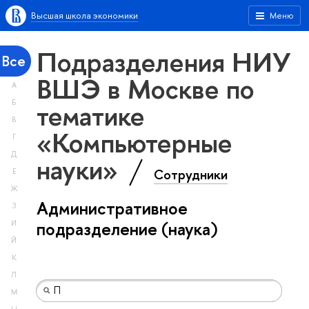
Высшая школа экономики
Меню
Подразделения НИУ
Все
ВШЭ в Москве по
А
тематике
Б
В
«Компьютерные
Г
Д
науки»
Сотрудники
Е
Ж
Административное
З
подразделение (наука)
И
Й
К
Л
М