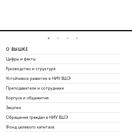
О ВЫШКЕ
О
Цифры и факты
Ли
Руководство и структура
До
Устойчивое развитие в НИУ ВШЭ
Ол
Преподаватели и сотрудники
Пр
Корпуса и общежития
Вы
Закупки
Пр
Обращения граждан в НИУ ВШЭ
Ас
Фонд целевого капитала
До