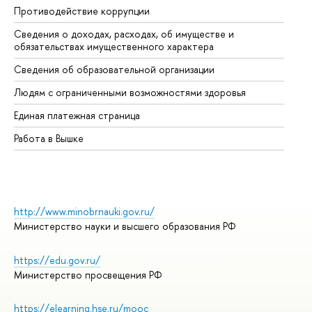
Противодействие коррупции
Це
Сведения о доходах, расходах, об имуществе и
Би
обязательствах имущественного характера
Об
Сведения об образовательной организации
Об
Людям с ограниченными возможностями здоровья
Единая платежная страница
Работа в Вышке
http://www.minobrnauki.gov.ru/
Министерство науки и высшего образования РФ
https://edu.gov.ru/
Министерство просвещения РФ
https://elearning.hse.ru/mooc