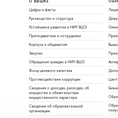
О ВЫШКЕ
ОБР
Цифры и факты
Лице
Руководство и структура
Дову
Устойчивое развитие в НИУ ВШЭ
Олим
Преподаватели и сотрудники
Прие
Корпуса и общежития
Вышк
Закупки
Прие
Обращения граждан в НИУ ВШЭ
Аспи
Фонд целевого капитала
Допо
Противодействие коррупции
Цент
Сведения о доходах, расходах, об
Бизн
имуществе и обязательствах
Обра
имущественного характера
Обрат
Сведения об образовательной
полу
организации