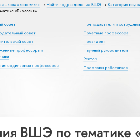
ая школа экономики»
Найти подразделение ВШЭ
Категория подр
матике «Биология»
ый совет
Преподаватели и сотрудник
юдательный совет
Почетные профессора
ительский совет
Президент
уженные профессора и
Научный руководитель
тники
Ректор
егия ординарных профессоров
Профсоюз работников
ия ВШЭ по тематике 