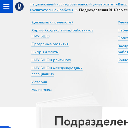
Национальный исследовательский университет «Высш
воспитательной работы
Подразделения ВШЭ по те
Декларация ценностей
Учен
Хартия (кодекс этики) работников
Набл
НИУ ВШЭ
Попеч
Программа развития
Засл
Цифры и факты
рабо
НИУ ВШЭ в рейтингах
Колл
НИУ ВШЭ в международных
ассоциациях
История
Мы помним
Подразделен