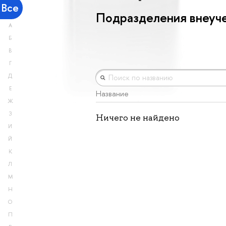
Все
Подразделения внеуче
А
Б
В
Г
Д
Е
Название
Ж
З
Ничего не найдено
И
Й
К
Л
М
Н
О
П