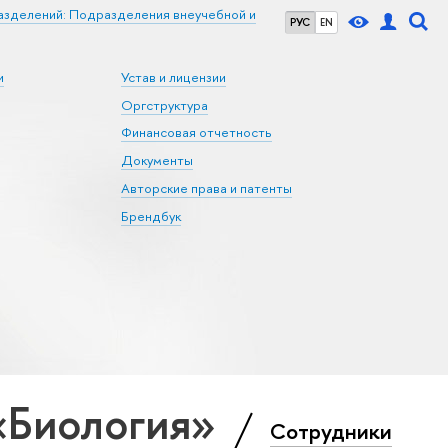
азделений: Подразделения внеучебной и
РУС
EN
и
Устав и лицензии
Оргструктура
Финансовая отчетность
Документы
Авторские права и патенты
Брендбук
«Биология»
Сотрудники