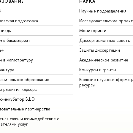
АЗОВАНИЕ
НАУКА
й
Научные подразделения
зовская подготовка
Исследовательские проек
пиады
Мониторинги
м в бакалавриат
Диссертационные советы
а+
Защиты диссертаций
м в магистратуру
Академическое развитие
рантура
Конкурсы и гранты
лнительное образование
Внешние научно-информац
ресурсы
р развития карьеры
ес-инкубатор ВШЭ
зовательные партнерства
ная связь и взаимодействие с
чателями услуг