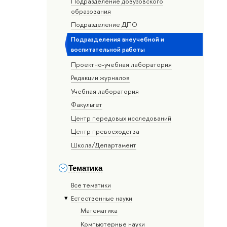
Подразделение довузовского
образования
Подразделение ДПО
Подразделения внеучебной и
воспитательной работы
Проектно-учебная лаборатория
Редакции журналов
Учебная лаборатория
Факультет
Центр передовых исследований
Центр превосходства
Школа/Департамент
Тематика
Все тематики
Естественные науки
Математика
Компьютерные науки