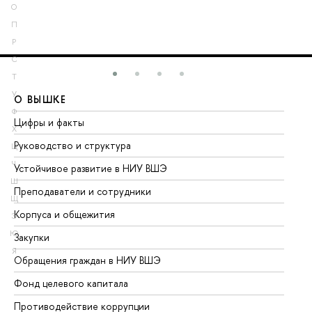
О
П
Р
С
Т
У
О ВЫШКЕ
О
Ф
Цифры и факты
Ли
Х
Руководство и структура
До
Ц
Ч
Устойчивое развитие в НИУ ВШЭ
Ол
Ш
Преподаватели и сотрудники
Пр
Щ
Корпуса и общежития
Вы
Э
Ю
Закупки
Пр
Я
Обращения граждан в НИУ ВШЭ
Ас
Фонд целевого капитала
До
Противодействие коррупции
Це