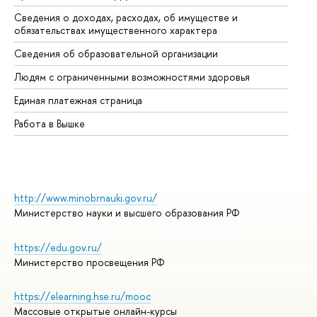
Сведения о доходах, расходах, об имуществе и
Би
обязательствах имущественного характера
Об
Сведения об образовательной организации
Об
Людям с ограниченными возможностями здоровья
Единая платежная страница
Работа в Вышке
http://www.minobrnauki.gov.ru/
Министерство науки и высшего образования РФ
https://edu.gov.ru/
Министерство просвещения РФ
https://elearning.hse.ru/mooc
Массовые открытые онлайн-курсы