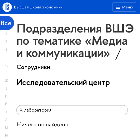
Высшая школа экономики
Меню
Все
Подразделения ВШЭ
А
по тематике «Медиа
Б
и коммуникации»
В
Г
Сотрудники
Д
Е
Исследовательский центр
Ж
З
И
Й
К
Л
Ничего не найдено
М
Н