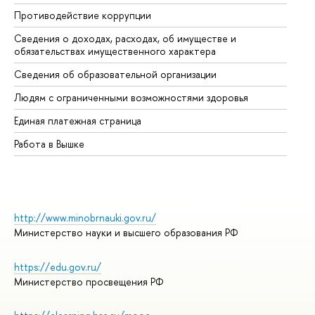
Противодействие коррупции
Це
Сведения о доходах, расходах, об имуществе и
Би
обязательствах имущественного характера
Об
Сведения об образовательной организации
Об
Людям с ограниченными возможностями здоровья
Единая платежная страница
Работа в Вышке
http://www.minobrnauki.gov.ru/
Министерство науки и высшего образования РФ
https://edu.gov.ru/
Министерство просвещения РФ