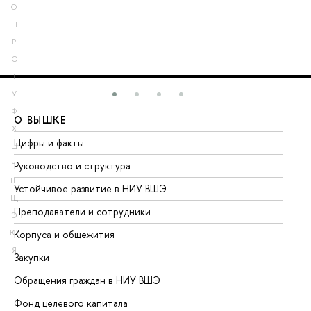
О
П
Р
С
Т
У
Ф
О ВЫШКЕ
О
Х
Цифры и факты
Ли
Ц
Ч
Руководство и структура
До
Ш
Устойчивое развитие в НИУ ВШЭ
Ол
Щ
Преподаватели и сотрудники
Пр
Э
Ю
Корпуса и общежития
Вы
Я
Закупки
Пр
Обращения граждан в НИУ ВШЭ
Ас
Фонд целевого капитала
До