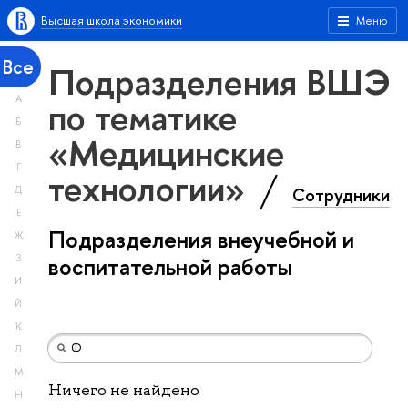
Высшая школа экономики
Меню
Все
Подразделения ВШЭ
А
по тематике
Б
«Медицинские
В
Г
технологии»
Сотрудники
Д
Е
Подразделения внеучебной и
Ж
З
воспитательной работы
И
Й
К
Л
М
Ничего не найдено
Н