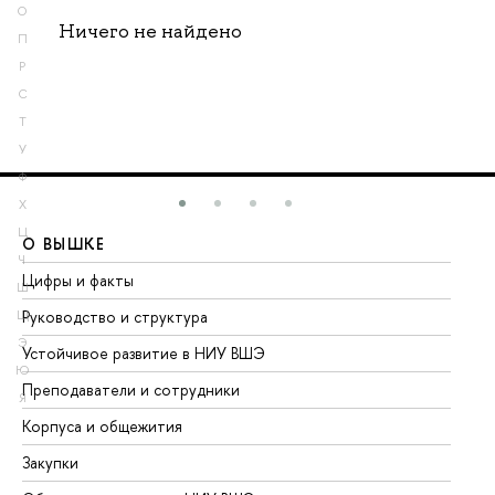
О
Ничего не найдено
П
Р
С
Т
У
Ф
Х
Ц
О ВЫШКЕ
О
Ч
Цифры и факты
Ли
Ш
Руководство и структура
До
Щ
Э
Устойчивое развитие в НИУ ВШЭ
Ол
Ю
Преподаватели и сотрудники
Пр
Я
Корпуса и общежития
Вы
Закупки
Пр