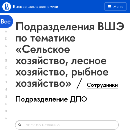
Высшая школа экономики
Меню
Все
Подразделения ВШЭ
А
по тематике
Б
«Сельское
В
Г
хозяйство, лесное
Д
хозяйство, рыбное
Е
Ж
хозяйство»
З
Сотрудники
И
Подразделение ДПО
Й
К
Л
М
Н