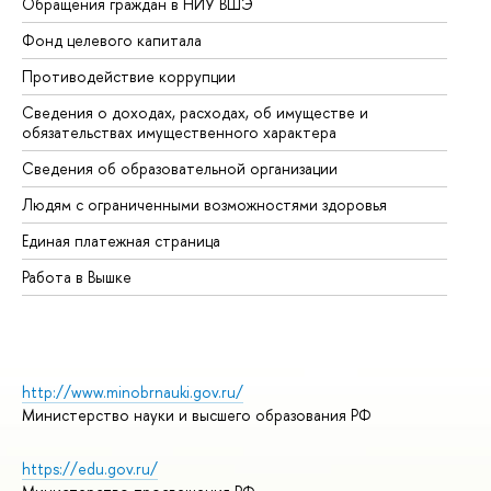
Обращения граждан в НИУ ВШЭ
Ас
Фонд целевого капитала
До
Противодействие коррупции
Це
Сведения о доходах, расходах, об имуществе и
Би
обязательствах имущественного характера
Об
Сведения об образовательной организации
Об
Людям с ограниченными возможностями здоровья
Единая платежная страница
Работа в Вышке
http://www.minobrnauki.gov.ru/
Министерство науки и высшего образования РФ
https://edu.gov.ru/