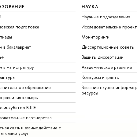
АЗОВАНИЕ
НАУКА
й
Научные подразделения
зовская подготовка
Исследовательские проек
пиады
Мониторинги
м в бакалавриат
Диссертационные советы
а+
Защиты диссертаций
м в магистратуру
Академическое развитие
рантура
Конкурсы и гранты
лнительное образование
Внешние научно-информац
ресурсы
р развития карьеры
ес-инкубатор ВШЭ
зовательные партнерства
ная связь и взаимодействие с
чателями услуг