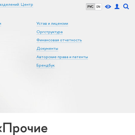
азделений: Центр
РУС
EN
и
Устав и лицензии
Оргструктура
Финансовая отчетность
Документы
Авторские права и патенты
Брендбук
«Прочие