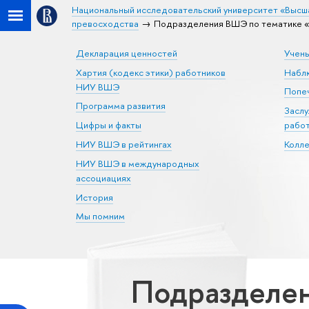
Национальный исследовательский университет «Высш
превосходства
Подразделения ВШЭ по тематике «
Декларация ценностей
Учен
Хартия (кодекс этики) работников
Набл
НИУ ВШЭ
Попеч
Программа развития
Засл
Цифры и факты
рабо
НИУ ВШЭ в рейтингах
Колл
НИУ ВШЭ в международных
ассоциациях
История
Мы помним
Подразделен