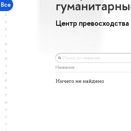
гуманитарны
Все
А
Центр превосходства
Б
В
Г
Д
Е
Ж
З
Название
И
Ничего не найдено
Й
К
Л
М
Н
О
П