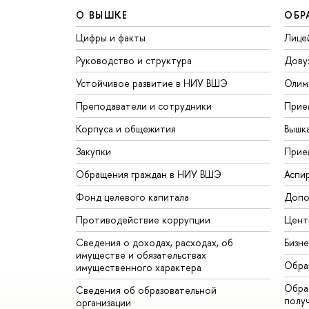
О ВЫШКЕ
ОБР
Цифры и факты
Лице
Руководство и структура
Дову
Устойчивое развитие в НИУ ВШЭ
Олим
Преподаватели и сотрудники
Прие
Корпуса и общежития
Вышк
Закупки
Прие
Обращения граждан в НИУ ВШЭ
Аспи
Фонд целевого капитала
Допо
Противодействие коррупции
Цент
Сведения о доходах, расходах, об
Бизн
имуществе и обязательствах
Обра
имущественного характера
Обрат
Сведения об образовательной
полу
организации