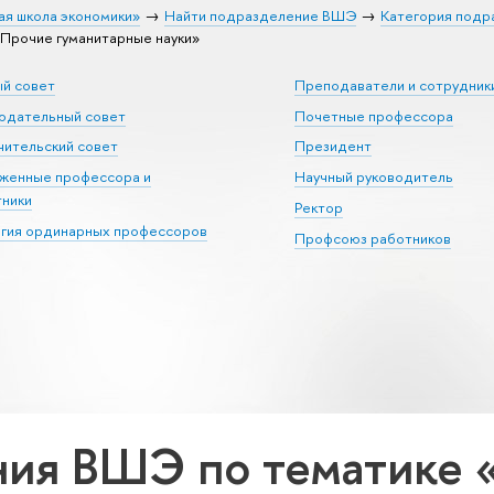
ая школа экономики»
Найти подразделение ВШЭ
Категория подр
Прочие гуманитарные науки»
ый совет
Преподаватели и сотрудник
юдательный совет
Почетные профессора
ительский совет
Президент
уженные профессора и
Научный руководитель
тники
Ректор
егия ординарных профессоров
Профсоюз работников
ия ВШЭ по тематике 