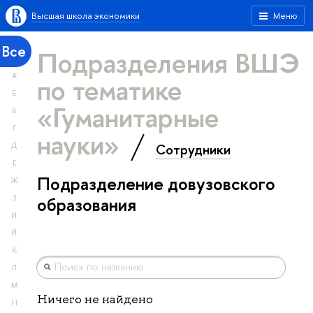
Высшая школа экономики
Меню
Все
Подразделения ВШЭ
А
по тематике
Б
«Гуманитарные
В
Г
науки»
Сотрудники
Д
Е
Подразделение довузовского
Ж
З
образования
И
Й
К
Л
М
Ничего не найдено
Н