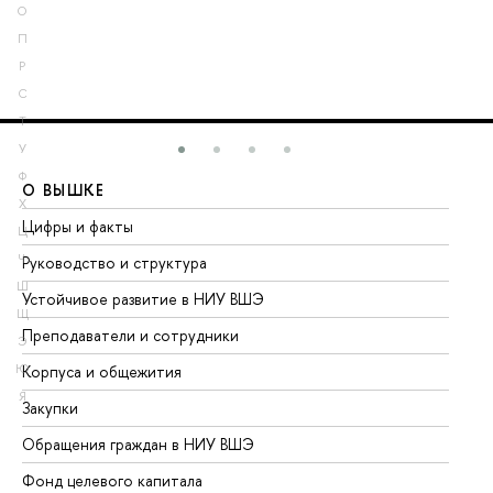
О
П
Р
С
Т
У
Ф
О ВЫШКЕ
О
Х
Цифры и факты
Ли
Ц
Ч
Руководство и структура
До
Ш
Устойчивое развитие в НИУ ВШЭ
Ол
Щ
Преподаватели и сотрудники
Пр
Э
Ю
Корпуса и общежития
Вы
Я
Закупки
Пр
Обращения граждан в НИУ ВШЭ
Ас
Фонд целевого капитала
До