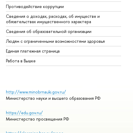
Противодействие коррупции
Це
Сведения о доходах, расходах, об имуществе и
Би
обязательствах имущественного характера
Об
Сведения об образовательной организации
Об
Людям с ограниченными возможностями здоровья
Единая платежная страница
Работа в Вышке
http://www.minobrnauki.gov.ru/
Министерство науки и высшего образования РФ
https://edu.gov.ru/
Министерство просвещения РФ