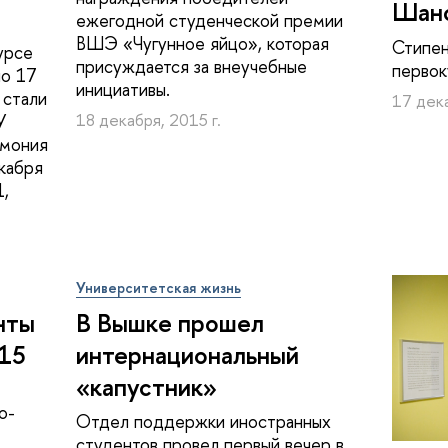
Шан
ежегодной студенческой премии
ВШЭ «Чугунное яйцо», которая
Стипен
урсе
присуждается за внеучебные
первок
по 17
инициативы.
 стали
17 дека
У
18 декабря, 2015 г.
емония
кабря
1,
Университетская жизнь
нты
В Вышке прошел
15
интернациональный
«капустник»
о-
Отдел поддержки иностранных
студентов провел первый вечер в