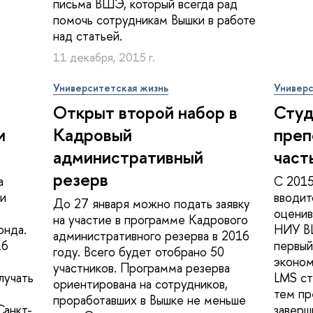
письма ВШЭ, который всегда рад
помочь сотрудникам Вышки в работе
над статьей.
11 декабря, 2015 г.
Университетская жизнь
Универс
Открыт второй набор в
Студ
и
Кадровый
преп
административный
част
резерв
а
С 2015
ли
вводит
До 27 января можно подать заявку
оценив
на участие в программе Кадрового
онда.
НИУ В
административного резерва в 2016
16
первый
году. Всего будет отобрано 50
эконом
участников. Программа резерва
лучать
LMS ст
ориентирована на сотрудников,
тем пр
проработавших в Вышке не меньше
Санкт-
заверш