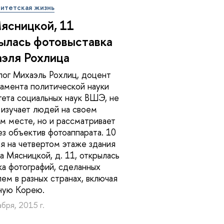
итетская жизнь
ясницкой, 11
ылась фотовыставка
эля Рохлица
ог Михаэль Рохлиц, доцент
амента политической науки
тета социальных наук ВШЭ, не
 изучает людей на своем
м месте, но и рассматривает
ез объектив фотоаппарата. 10
я на четвертом этаже здания
 Мясницкой, д. 11, открылась
ка фотографий, сделанных
ем в разных странах, включая
ную Корею.
бря, 2015 г.