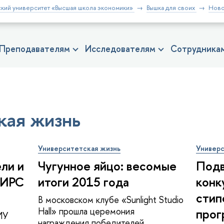
кий университет «Высшая школа экономики»
Вышка для своих
Ново
Преподавателям
Исследователям
Сотрудника
кая жизнь
Университетская жизнь
Универс
ли и
Чугунное яйцо: весомые
Подв
НИРС
итоги 2015 года
конк
стип
В московском клубе «Sunlight Studio
Hall» прошла церемония
прог
ИУ
награждения победителей