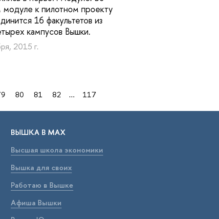
 модуле к пилотном проекту
динится 16 факультетов из
етырех кампусов Вышки.
ря, 2015 г.
79
80
81
82
...
117
ВЫШКА В МАХ
Высшая школа экономики
Вышка для своих
Работаю в Вышке
Афиша Вышки