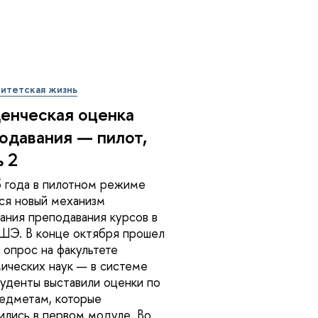
итетская жизнь
енческая оценка
одавания — пилот,
ь 2
 года в пилотном режиме
ся новый механизм
ания преподавания курсов в
ШЭ. В конце октября прошел
 опрос на факультете
ических наук — в системе
уденты выставили оценки по
едметам, которые
ились в первом модуле. Во