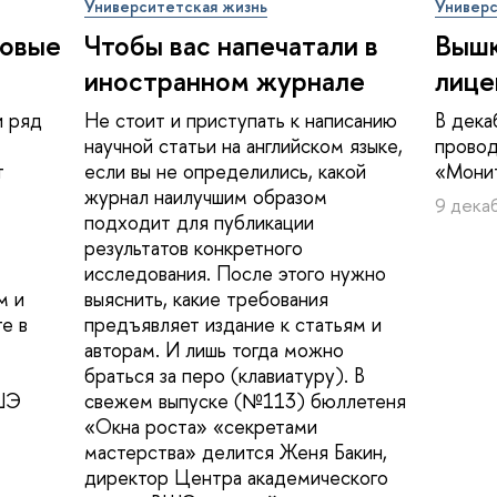
Университетская жизнь
Универс
овые
Чтобы вас напечатали в
Вышк
иностранном журнале
лице
и ряд
Не стоит и приступать к написанию
В дек
научной статьи на английском языке,
провод
т
если вы не определились, какой
«Монит
журнал наилучшим образом
9 декаб
подходит для публикации
результатов конкретного
исследования. После этого нужно
м и
выяснить, какие требования
е в
предъявляет издание к статьям и
авторам. И лишь тогда можно
браться за перо (клавиатуру). В
ШЭ
свежем выпуске (№113) бюллетеня
«Окна роста» «секретами
мастерства» делится Женя Бакин,
директор Центра академического