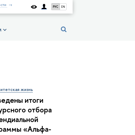
сти
РУС
EN
м
итетская жизнь
едены итоги
урсного отбора
ендиальной
раммы «Альфа-