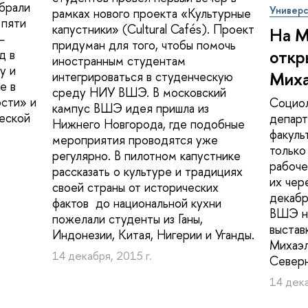
ыбрали
Универс
рамках нового проекта «Культурные
 пяти
капустники» (Cultural Cafés). Проект
На М
—
придуман для того, чтобы помочь
откр
д в
иностранным студентам
у и
Миха
интегрироваться в студенческую
е в
среду НИУ ВШЭ. В московский
сти» и
Социол
кампус ВШЭ идея пришла из
ческой
департ
Нижнего Новгорода, где подобные
факуль
мероприятия проводятся уже
только
регулярно. В пилотном капустнике
рабоче
рассказать о культуре и традициях
их чер
своей страны от исторических
декабр
фактов до национальной кухни
ВШЭ на
пожелали студенты из Ганы,
выстав
Индонезии, Китая, Нигерии и Уганды.
Михаэл
14 декабря, 2015 г.
Север
14 дека