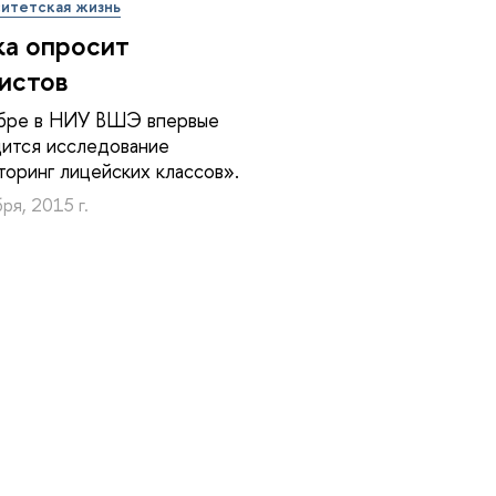
итетская жизнь
а опросит
истов
абре в НИУ ВШЭ впервые
ится исследование
оринг лицейских классов».
ря, 2015 г.