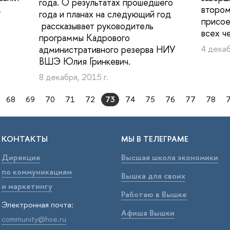
года. О результатах прошедшего
м
втором
года и планах на следующий год
присое
рассказывает руководитель
всех ч
программы Кадрового
административного резерва НИУ
4 декаб
ВШЭ Юлия Гринкевич.
8 декабря, 2015 г.
68
69
70
71
72
73
74
75
76
77
78
КОНТАКТЫ
МЫ В ТЕЛЕГРАМЕ
Дирекция
Высшая школа экономики
по коммуникациям
Вышка для своих
и маркетингу
Работаю в Вышке
Электронная почта:
Афиша Вышки
community@hse.ru