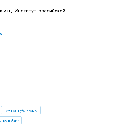
к.и.н., Институт российской
ва
.
научная публикация
ство в Азии