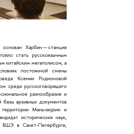
 основан Харбин — станция
тояло стать русскоязычным
м китайским мегаполисом, а
ловиях постоянной смены
иоведа Ксении Родионовой
вом среди русскоговорящего
ссиональное разнообразие и
й базы архивных документов
а территории Маньчжурии и
андидат исторических наук,
У ВШЭ в Санкт-Петербурге,