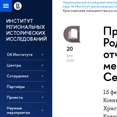
Национальный исследовательски
наук
Институт региональных 
Христианские меньшинства росс
ИНСТИТУТ
Пр
РЕГИОНАЛЬНЫХ
ИСТОРИЧЕСКИХ
Ро
ИССЛЕДОВАНИЙ
20
от
Об Институте
фев
ме
2024
Центры
Се
Сотрудники
Партнёры
15 ф
Проекты
Ксен
Хрис
Научные
мероприятия
Китая