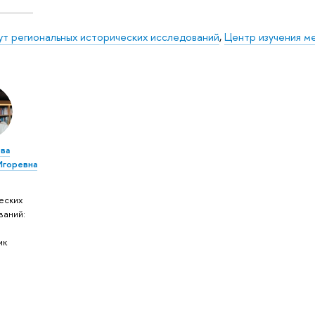
ут региональных исторических исследований
,
Центр изучения м
ва
Игоревна
еских
ваний:
ик