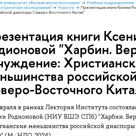
й университет «Высшая школа экономики»
Учебные подразделения
исторических исследований
Новости
Презентация книги Ксении Р
ийской диаспоры Северо-Восточного Китая"
езентация книги Ксен
дионовой "Харбин. Вер
чуждение: Христианс
ньшинства российско
веро-Восточного Кита
евраля в рамках Лектория Института состояла
ии Родионовой (НИУ ВШЭ СПб) "Харбин. Вер
тианские меньшинства российской диаспоры
" (М.: НЛО, 2024).