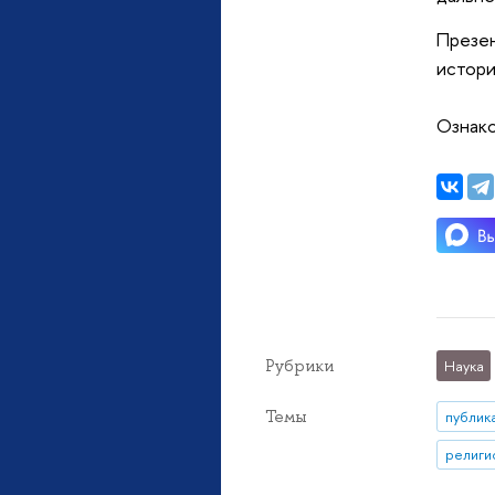
Презе
истори
Ознако
Рубрики
Наука
Темы
публик
религи