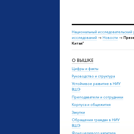
Национальный исследовательский 
исследований
→
Новости
→
Презе
Китая"
О ВЫШКЕ
Цифры и факты
Руководство и структура
Устойчивое развитие в НИУ
ВШЭ
Преподаватели и сотрудники
Корпуса и общежития
Закупки
Обращения граждан в НИУ
ВШЭ
Фонд целевого капитала