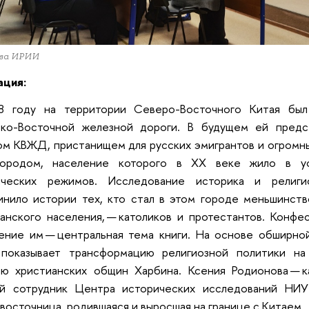
ива ИРИИ
ация:
8 году на территории Северо-Восточного Китая был
ско-Восточной железной дороги. В будущем ей предс
м КВЖД, пристанищем для русских эмигрантов и огромны
ородом, население которого в XX веке жило в ус
ических режимов. Исследование историка и религ
инило истории тех, кто стал в этом городе меньшинст
анского населения, — католиков и протестантов. Конфе
ение им — центральная тема книги. На основе обширно
 показывает трансформацию религиозной политики н
ию христианских общин Харбина. Ксения Родионова — к
ый сотрудник Центра исторических исследований НИ
восточница, родившаяся и выросшая на границе с Китаем.