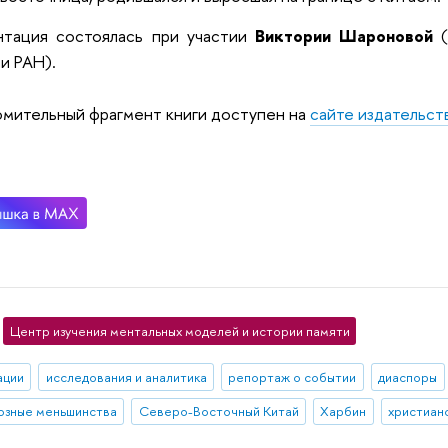
нтация состоялась при участии
Виктории Шароновой
(
и РАН).
мительный фрагмент книги доступен на
сайте издательст
Центр изучения ментальных моделей и истории памяти
ации
исследования и аналитика
репортаж о событии
диаспоры
озные меньшинства
Северо-Восточный Китай
Харбин
христиан