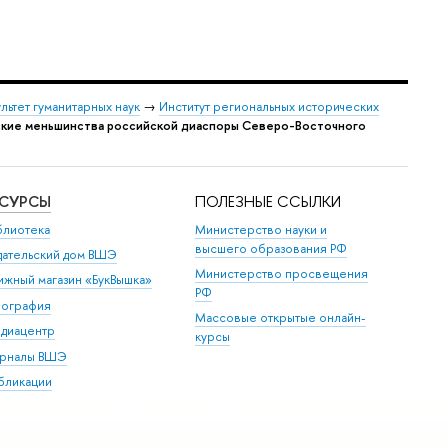
льтет гуманитарных наук
→
Институт региональных исторических
нские меньшинства российской диаспоры Северо-Восточного
ЕСУРСЫ
ПОЛЕЗНЫЕ ССЫЛКИ
блиотека
Министерство науки и
высшего образования РФ
дательский дом ВШЭ
Министерство просвещения
ижный магазин «БукВышка»
РФ
пография
Массовые открытые онлайн-
диацентр
курсы
рналы ВШЭ
бликации