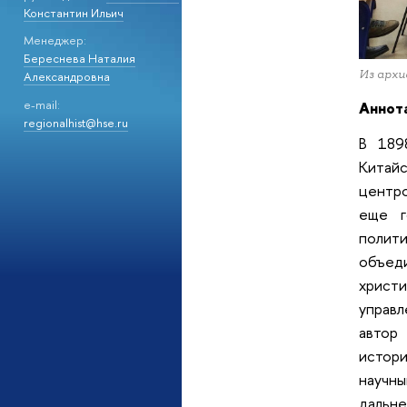
Константин Ильич
Менеджер:
Береснева Наталия
Из арх
Александровна
e-mail:
Аннот
regionalhist@hse.ru
В 189
Китай
центро
еще г
полит
объед
христи
управл
автор
истор
научн
дальне