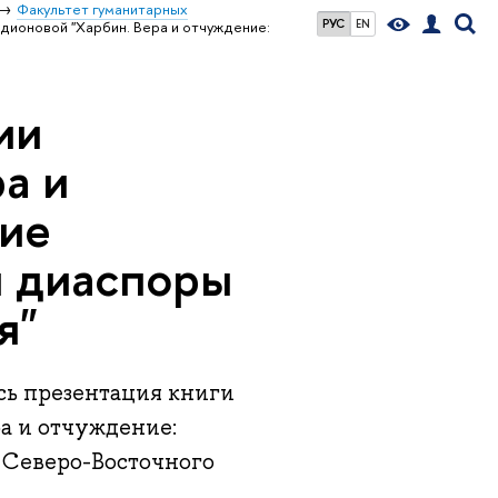
Факультет гуманитарных
РУС
EN
одионовой "Харбин. Вера и отчуждение:
ии
а и
кие
й диаспоры
я"
сь презентация книги
а и отчуждение:
 Северо-Восточного