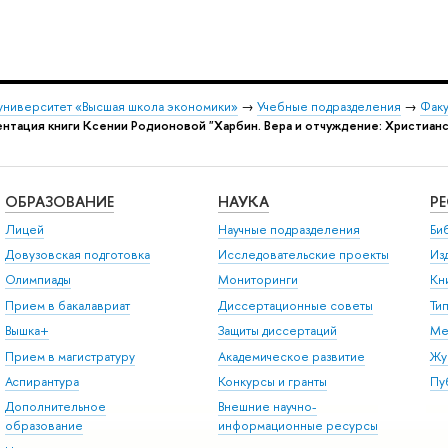
университет «Высшая школа экономики»
→
Учебные подразделения
→
Факу
нтация книги Ксении Родионовой "Харбин. Вера и отчуждение: Христиа
ОБРАЗОВАНИЕ
НАУКА
Р
Лицей
Научные подразделения
Би
Довузовская подготовка
Исследовательские проекты
Из
Олимпиады
Мониторинги
Кн
Прием в бакалавриат
Диссертационные советы
Ти
Вышка+
Защиты диссертаций
Ме
Прием в магистратуру
Академическое развитие
Жу
Аспирантура
Конкурсы и гранты
Пу
Дополнительное
Внешние научно-
образование
информационные ресурсы