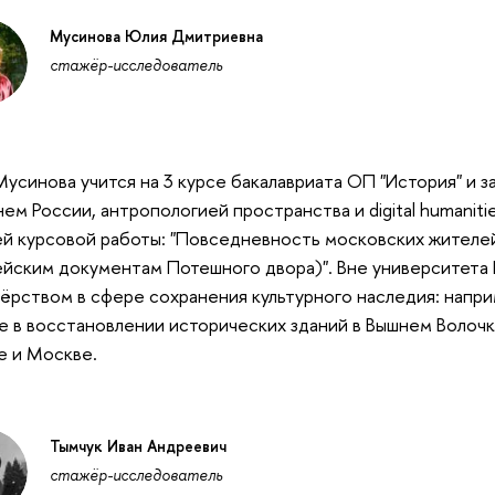
Мусинова Юлия Дмитриевна
стажёр-исследователь
усинова учится на 3 курсе бакалавриата ОП "История" и 
ем России, антропологией пространства и digital humaniti
й курсовой работы: "Повседневность московских жителе
йским документам Потешного двора)". Вне университета
ёрством в сфере сохранения культурного наследия: напри
е в восстановлении исторических зданий в Вышнем Волочке
 и Москве.
Тымчук Иван Андреевич
стажёр-исследователь