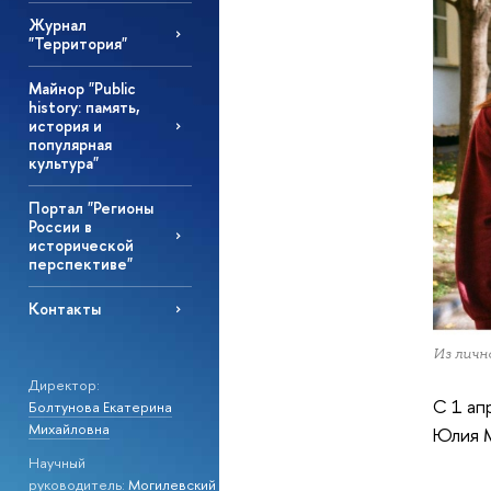
Журнал
"Территория"
Майнор "Public
history: память,
история и
популярная
культура"
Портал "Регионы
России в
исторической
перспективе"
Контакты
Из личн
Директор:
С 1 ап
Болтунова Екатерина
Михайловна
Юлия М
Научный
руководитель:
Могилевский