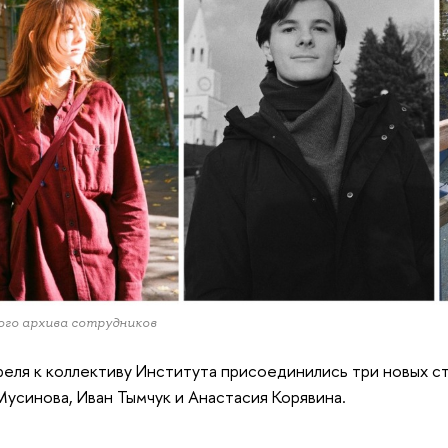
ого архива сотрудников
реля к коллективу Института присоединились три новых 
усинова, Иван Тымчук и Анастасия Корявина.