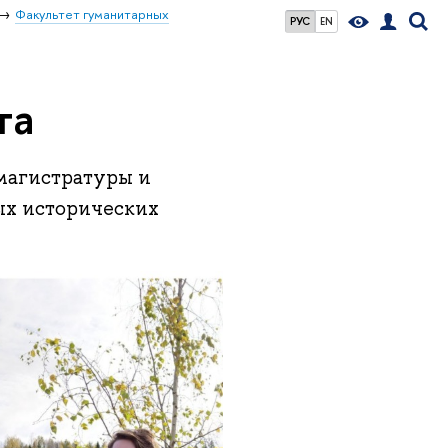
Факультет гуманитарных
РУС
EN
та
 магистратуры и
х исторических