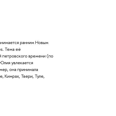
занимается ранним Новым
es. Тема её
й петровского времени (по
 Юлия увлекается
мер, она принимала
, Кимрах, Твери, Туле,