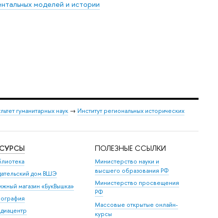
ентальных моделей и истории
льтет гуманитарных наук
→
Институт региональных исторических
ЕСУРСЫ
ПОЛЕЗНЫЕ ССЫЛКИ
блиотека
Министерство науки и
высшего образования РФ
дательский дом ВШЭ
Министерство просвещения
ижный магазин «БукВышка»
РФ
пография
Массовые открытые онлайн-
диацентр
курсы