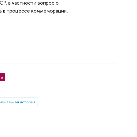
СР, в частности вопрос о
в в процессе коммеморации.
ти
иональная история