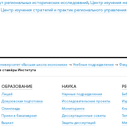
ут региональных исторических исследований
,
Центр изучения м
,
Центр изучения стратегий и практик регионального управления
университет «Высшая школа экономики»
→
Учебные подразделения
→
Факу
 стажёры Института
ОБРАЗОВАНИЕ
НАУКА
Р
Лицей
Научные подразделения
Би
Довузовская подготовка
Исследовательские проекты
Из
Олимпиады
Мониторинги
Кн
Прием в бакалавриат
Диссертационные советы
Ти
Вышка+
Защиты диссертаций
Ме