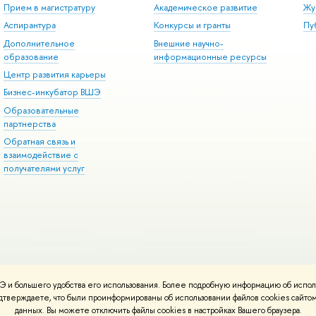
Прием в магистратуру
Академическое развитие
Жу
Аспирантура
Конкурсы и гранты
Пу
Дополнительное
Внешние научно-
образование
информационные ресурсы
Центр развития карьеры
Бизнес-инкубатор ВШЭ
Образовательные
партнерства
Обратная связь и
взаимодействие с
получателями услуг
 и большего удобства его использования. Более подробную информацию об испол
онтакты
Условия использования материалов
Политика конфиденциальност
подтверждаете, что были проинформированы об использовании файлов cookies сай
ботаны в
Школе дизайна НИУ ВШЭ
данных. Вы можете отключить файлы cookies в настройках Вашего браузера.