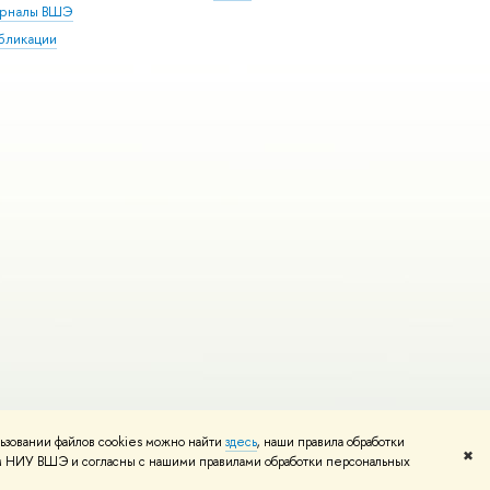
рналы ВШЭ
бликации
ьзовании файлов cookies можно найти
здесь
, наши правила обработки
и
Карта сайта
Редактору
✖
том НИУ ВШЭ и согласны с нашими правилами обработки персональных