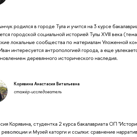
ымчук родился в городе Тула и учится на 3 курсе бакалаври
ется городской социальной историей Тулы XVIII века (тем
ьские локальные сообщества по материалам Уложенной ком
Иван интересуется антропологией города, а еще увлекает
новлением деревянного исторического наследия.
Корявина Анастасия Витальевна
стажёр-исследователь
сия Корявина, студентка 2 курса бакалавриата ОП "Истори
 революции и Музей каторги и ссылки: сравнение нарратив