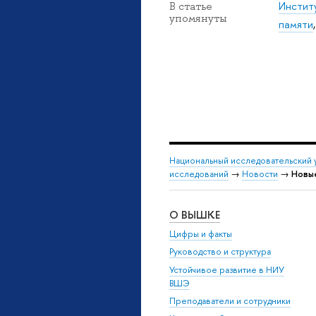
Инстит
В статье
упомянуты
памяти
Национальный исследовательский 
исследований
→
Новости
→
Новые
О ВЫШКЕ
Цифры и факты
Руководство и структура
Устойчивое развитие в НИУ
ВШЭ
Преподаватели и сотрудники