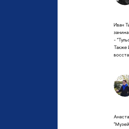
Иван Т
занима
- "Тул
Также 
восста
Анаста
"Музей