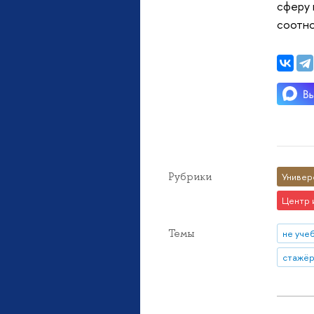
сферу 
соотно
Рубрики
Универ
Центр 
Темы
не уче
стажёр