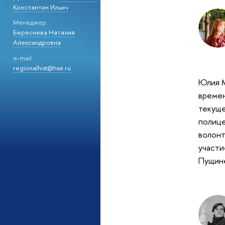
Константин Ильич
Менеджер:
Береснева Наталия
Александровна
e-mail:
regionalhist@hse.ru
Юлия М
времен
текуще
полице
волонт
участи
Пущине