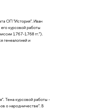
ата ОП "История". Иван
а его курсовой работы
иссии 1767-1768 гг.").
ся генеалогией и
я". Тема курсовой работы -
ов о народничестве". В