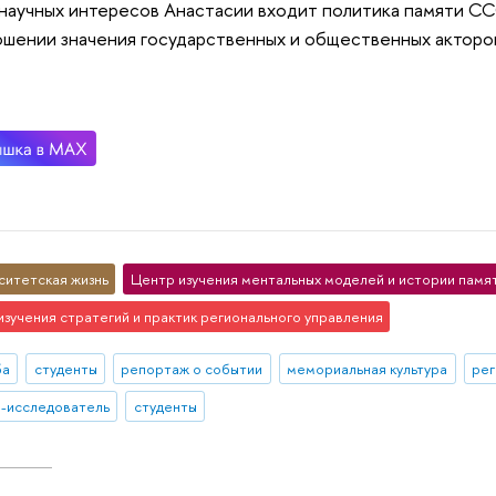
научных интересов Анастасии входит политика памяти СС
шении значения государственных и общественных акторо
ситетская жизнь
Центр изучения ментальных моделей и истории памя
изучения стратегий и практик регионального управления
ба
студенты
репортаж о событии
мемориальная культура
рег
-исследователь
студенты