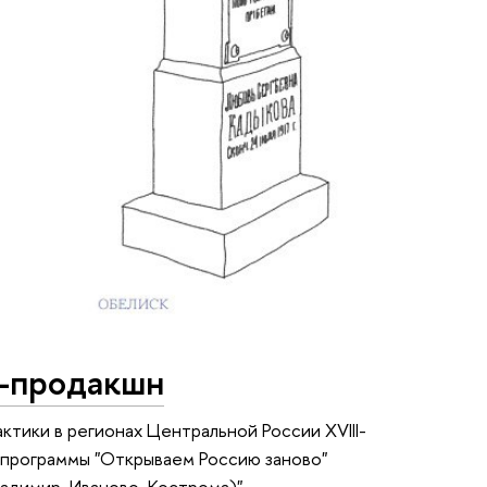
т-продакшн
тики в регионах Центральной России XVIII-
х программы "Открываем Россию заново"
адимир, Иваново, Кострома)".