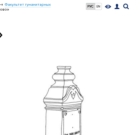
Факультет гуманитарных
РУС
EN
ново»
»