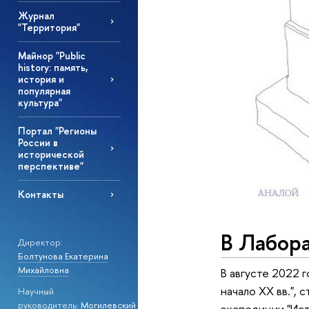
Журнал
"Территория"
Майнор "Public
history: память,
история и
популярная
культура"
Портал "Регионы
России в
исторической
перспективе"
Контакты
В Лабор
Директор:
Болтунова Екатерина
Михайловна
В августе 2022 
начало XX вв.",
Научный
руководитель:
Могилевский
экспедиции "Ист