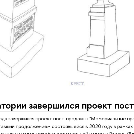
атории завершился проект пос
года завершился проект пост-продакшн "Мемориальные прак
 ставший продолжением состоявшейся в 2020 году в рамка
очники и историография региональной истории России (Вл