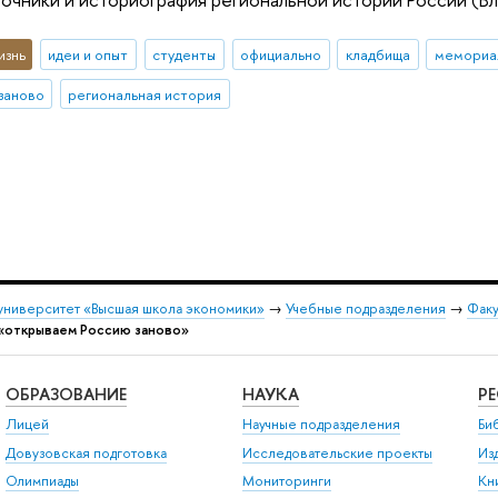
изнь
идеи и опыт
студенты
официально
кладбища
мемориал
заново
региональная история
университет «Высшая школа экономики»
→
Учебные подразделения
→
Факу
«открываем Россию заново»
ОБРАЗОВАНИЕ
НАУКА
Р
Лицей
Научные подразделения
Би
Довузовская подготовка
Исследовательские проекты
Из
Олимпиады
Мониторинги
Кн