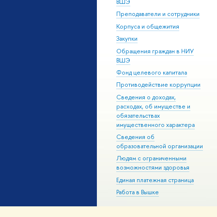
ВШЭ
Преподаватели и сотрудники
Корпуса и общежития
Закупки
Обращения граждан в НИУ
ВШЭ
Фонд целевого капитала
Противодействие коррупции
Сведения о доходах,
расходах, об имуществе и
обязательствах
имущественного характера
Сведения об
образовательной организации
Людям с ограниченными
возможностями здоровья
Единая платежная страница
Работа в Вышке