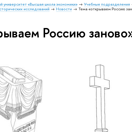
й университет «Высшая школа экономики»
Учебные подразделения
исторических исследований
Новости
Тема «открываем Россию за
рываем Россию заново