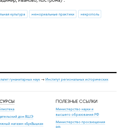
ьная культура
мемориальные практики
некрополь
льтет гуманитарных наук
→
Институт региональных исторических
ЕСУРСЫ
ПОЛЕЗНЫЕ ССЫЛКИ
блиотека
Министерство науки и
высшего образования РФ
дательский дом ВШЭ
Министерство просвещения
ижный магазин «БукВышка»
РФ