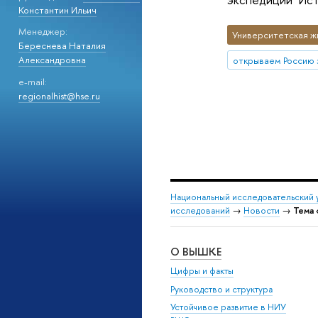
Константин Ильич
Менеджер:
Университетская ж
Береснева Наталия
Александровна
открываем Россию 
e-mail:
regionalhist@hse.ru
Национальный исследовательский 
исследований
→
Новости
→
Тема 
О ВЫШКЕ
Цифры и факты
Руководство и структура
Устойчивое развитие в НИУ