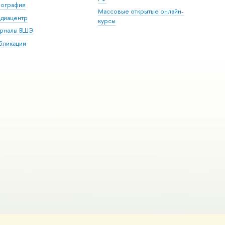
пография
Массовые открытые онлайн-
диацентр
курсы
рналы ВШЭ
бликации