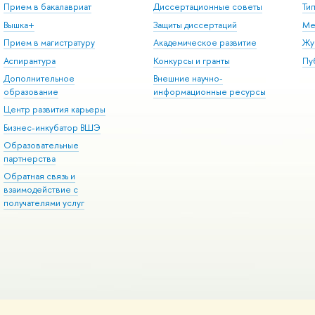
Прием в бакалавриат
Диссертационные советы
Ти
Вышка+
Защиты диссертаций
Ме
Прием в магистратуру
Академическое развитие
Жу
Аспирантура
Конкурсы и гранты
Пу
Дополнительное
Внешние научно-
образование
информационные ресурсы
Центр развития карьеры
Бизнес-инкубатор ВШЭ
Образовательные
партнерства
Обратная связь и
взаимодействие с
получателями услуг