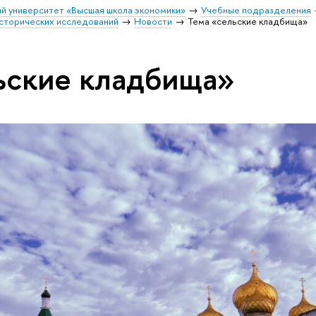
й университет «Высшая школа экономики»
Учебные подразделения
исторических исследований
Новости
Тема «сельские кладбища»
ьские кладбища»