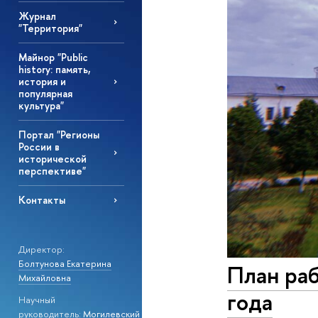
Журнал
"Территория"
Майнор "Public
history: память,
история и
популярная
культура"
Портал "Регионы
России в
исторической
перспективе"
Контакты
Директор:
Болтунова Екатерина
План ра
Михайловна
года
Научный
руководитель:
Могилевский