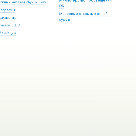
Министерство просвещения
ижный магазин «БукВышка»
РФ
пография
Массовые открытые онлайн-
диацентр
курсы
рналы ВШЭ
бликации