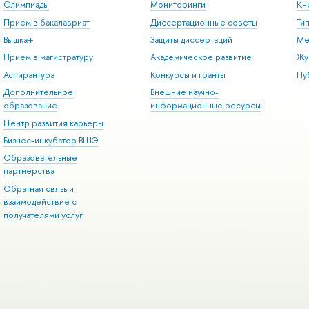
Олимпиады
Мониторинги
Кн
Прием в бакалавриат
Диссертационные советы
Ти
Вышка+
Защиты диссертаций
Ме
Прием в магистратуру
Академическое развитие
Жу
Аспирантура
Конкурсы и гранты
Пу
Дополнительное
Внешние научно-
образование
информационные ресурсы
Центр развития карьеры
Бизнес-инкубатор ВШЭ
Образовательные
партнерства
Обратная связь и
взаимодействие с
получателями услуг