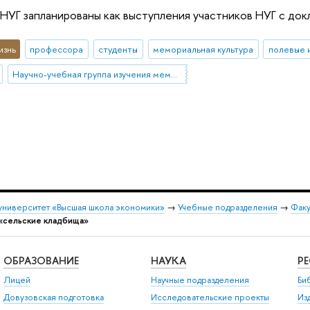
 НУГ запланированы как выступления участников НУГ с док
изнь
профессора
студенты
мемориальная культура
полевые 
Научно-учебная группа изучения мемориальной культуры в России
университет «Высшая школа экономики»
→
Учебные подразделения
→
Факу
«сельские кладбища»
ОБРАЗОВАНИЕ
НАУКА
Р
Лицей
Научные подразделения
Би
Довузовская подготовка
Исследовательские проекты
Из