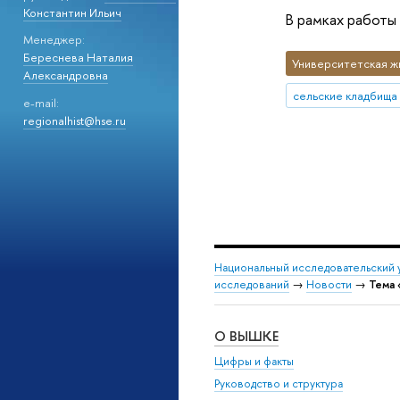
Константин Ильич
В рамках работы
Менеджер:
Береснева Наталия
Университетская ж
Александровна
сельские кладбища
e-mail:
regionalhist@hse.ru
Национальный исследовательский 
исследований
→
Новости
→
Тема 
О ВЫШКЕ
Цифры и факты
Руководство и структура