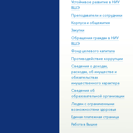
Устойчивое развитие в НИУ
ВШЭ
Преподаватели и сотрудники
Корпуса и общежития
Закупки
Обращения граждан в НИУ
ВШЭ
Фонд целевого капитала
Противодействие коррупции
Сведения о доходах,
расходах, об имуществе и
обязательствах
имущественного характера
Сведения об
образовательной организации
Людям с ограниченными
возможностями здоровья
Единая платежная страница
Работа в Вышке