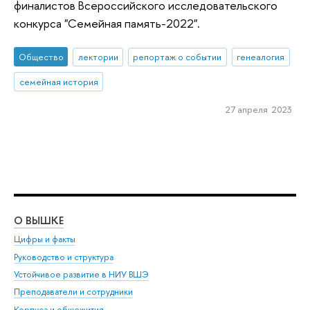
финалистов Всероссийского исследовательского
конкурса "Семейная память-2022".
Общество
лектории
репортаж о событии
генеалогия
семейная история
27 апреля 2023
О ВЫШКЕ
ОБ
Цифры и факты
Ли
Руководство и структура
Дов
Устойчивое развитие в НИУ ВШЭ
Ол
Преподаватели и сотрудники
При
Корпуса и общежития
Вы