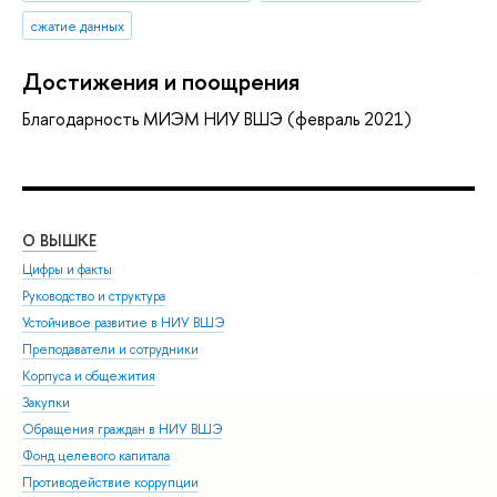
сжатие данных
Достижения и поощрения
Благодарность МИЭМ НИУ ВШЭ (февраль 2021)
О ВЫШКЕ
ОБ
Цифры и факты
Ли
Руководство и структура
Дов
Устойчивое развитие в НИУ ВШЭ
Ол
Преподаватели и сотрудники
При
Корпуса и общежития
Вы
Закупки
При
Обращения граждан в НИУ ВШЭ
Асп
Фонд целевого капитала
Доп
Противодействие коррупции
Цен