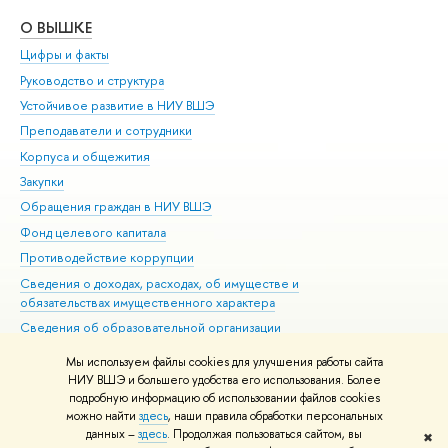
О ВЫШКЕ
ОБ
Цифры и факты
Ли
Руководство и структура
Дов
Устойчивое развитие в НИУ ВШЭ
Ол
Преподаватели и сотрудники
При
Корпуса и общежития
Вы
Закупки
При
Обращения граждан в НИУ ВШЭ
Ас
Фонд целевого капитала
До
Противодействие коррупции
Цен
Сведения о доходах, расходах, об имуществе и
Би
обязательствах имущественного характера
Об
Сведения об образовательной организации
Обр
Людям с ограниченными возможностями здоровья
Мы используем файлы cookies для улучшения работы сайта
Единая платежная страница
НИУ ВШЭ и большего удобства его использования. Более
подробную информацию об использовании файлов cookies
Работа в Вышке
можно найти
здесь
, наши правила обработки персональных
данных –
здесь
. Продолжая пользоваться сайтом, вы
✖