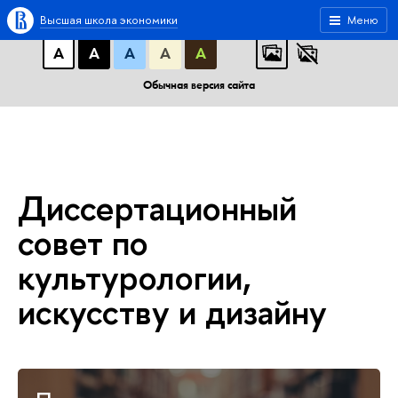
A
A
A
АБB
АБB
АБB
Высшая школа экономики
Меню
А
А
А
А
А
Обычная версия сайта
Диссертационный
совет по
культурологии,
искусству и дизайну