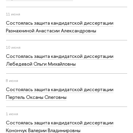
11 июня
Состоялась защита кан­ди­дат­ской диссертации
Размахниной Анастасии Алек­сан­дров­ны
10 июня
Состоялась защита кан­ди­дат­ской диссертации
Лебедевой Ольги Михайловны
8 июня
Состоялась защита кан­ди­дат­ской диссертации
Пертель Оксаны Олеговны
1 июня
Состоялась защита кан­ди­дат­ской диссертации
Конончук Валерии Вла­ди­ми­ров­ны