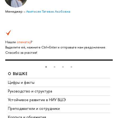
Менеджер
–
Аветисян Татевик Акобовна
Нашли
опечатку
?
Выделите её, нажмите Ctrl+Enter и отправьте нам уведомление.
Спасибо за участие!
О ВЫШКЕ
Цифры и факты
Л
Руководство и структура
Д
Устойчивое развитие в НИУ ВШЭ
О
Преподаватели и сотрудники
П
Корпуса и общежития
В