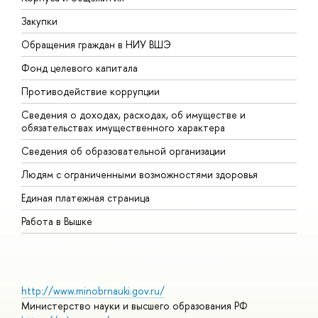
Закупки
П
Обращения граждан в НИУ ВШЭ
А
Фонд целевого капитала
Д
Противодействие коррупции
Ц
Сведения о доходах, расходах, об имуществе и
Б
обязательствах имущественного характера
О
Сведения об образовательной организации
О
Людям с ограниченными возможностями здоровья
Единая платежная страница
Работа в Вышке
http://www.minobrnauki.gov.ru/
Министерство науки и высшего образования РФ