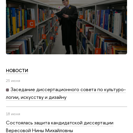
НОВОСТИ
25 июня
Заседание дис­сер­та­ци­он­но­го совета по куль­ту­ро­
ло­гии, искусству и дизайну
18 июня
Состоялась защита кан­ди­дат­ской диссертации
Вересовой Нины Михайловны