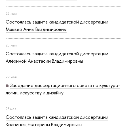
29 мая
Состоялась защита кан­ди­дат­ской диссертации
Маквей Анны Вла­ди­ми­ров­ны
28 мая
Состоялась защита кан­ди­дат­ской диссертации
Алёхиной Анастасии Вла­ди­ми­ров­ны
27 мая
Заседание дис­сер­та­ци­он­но­го совета по куль­ту­ро­
ло­гии, искусству и дизайну
26 мая
Состоялась защита кан­ди­дат­ской диссертации
Колпинец Екатерины Вла­ди­ми­ров­ны