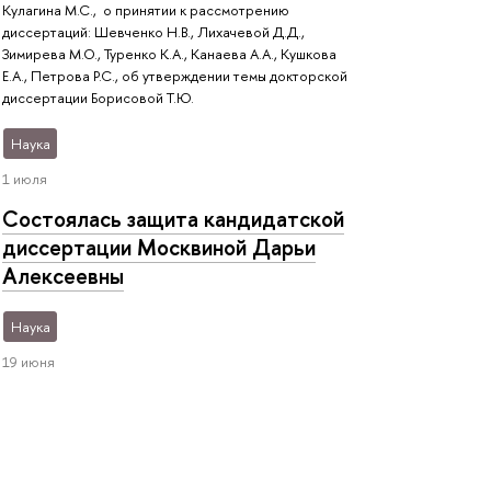
Кулагина М.С., о принятии к рассмотрению
диссертаций: Шевченко Н.В., Лихачевой Д.Д.,
Зимирева М.О., Туренко К.А., Канаева А.А., Кушкова
Е.А., Петрова Р.С., об утверждении темы докторской
диссертации Борисовой Т.Ю.
Наука
1 июля
Состоялась защита кандидатской
диссертации Москвиной Дарьи
Алексеевны
Наука
19 июня