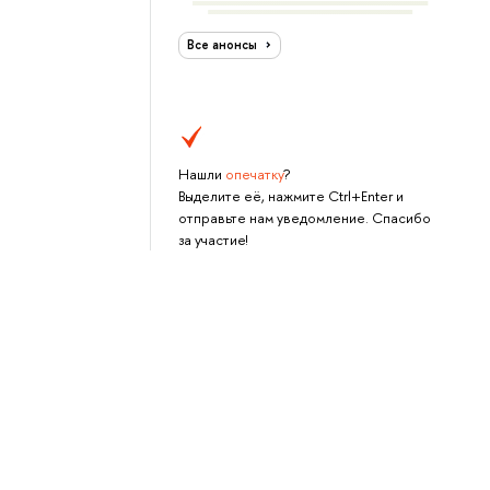
Все анонсы
Нашли
опечатку
?
Выделите её, нажмите Ctrl+Enter и
отправьте нам уведомление. Спасибо
за участие!