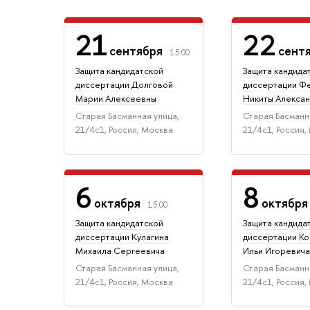
21
22
сентября
сент
15:00
Защита кандидатской
Защита кандида
диссертации Долговой
диссертации Ф
Марии Алексеевны
Никиты Алекса
Старая Басманная улица,
Старая Басманн
21/4с1, Россия, Москва
21/4с1, Россия,
6
8
октября
октябр
15:00
Защита кандидатской
Защита кандида
диссертации Кулагина
диссертации К
Михаила Сергеевича
Ильи Игоревич
Старая Басманная улица,
Старая Басманн
21/4с1, Россия, Москва
21/4с1, Россия,