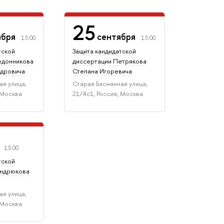
25
ября
сентября
15:00
15:00
тской
Защита кандидатской
едонникова
диссертации Петрякова
ндровича
Степана Игоревича
ая улица,
Старая Басманная улица,
 Москва
21/4с1, Россия, Москва
я
15:00
тской
ондрюкова
а
ая улица,
 Москва