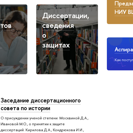
Предза
НИУ 
Диссертации,
тов
сведения
о
защитах
Аспира
Как посту
Заседание диссертационного
совета по истории
О присуждении ученой степени: Москвиной Д.А.,
Ивановой М.О., о принятии к защите
диссертаций: Кирилова Д.А., Кондрюкова И.И.,