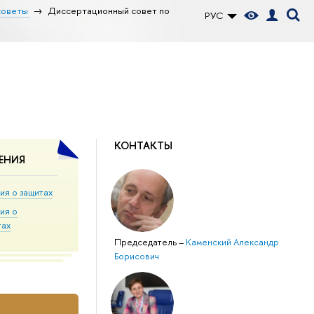
советы
Диссертационный совет по
РУС
КОНТАКТЫ
ЕНИЯ
ия о защитах
ия о
тах
Председатель
–
Каменский Александр
Борисович