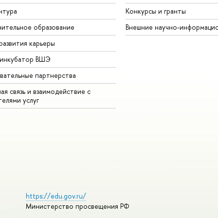
нтура
Конкурсы и гранты
ительное образование
Внешние научно-информаци
развития карьеры
-инкубатор ВШЭ
вательные партнерства
ая связь и взаимодействие с
телями услуг
https://edu.gov.ru/
Министерство просвещения РФ