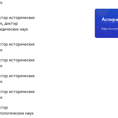
ук
ктор исторических
Аспира
ук, доктор
идических наук
Как посту
ктор исторических
ук
ктор исторических
ук
ктор исторических
ук
ктор исторических
ук
ктор
лологических наук