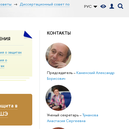
советы
Диссертационный совет по
РУС
КОНТАКТЫ
ЕНИЯ
ия о защитах
ия о
тах
Председатель
–
Каменский Александр
Борисович
щита в
ВШЭ
Ученый секретарь
–
Туманова
Анастасия Сергеевна