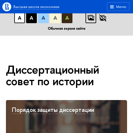
A
A
A
АБB
АБB
АБB
Высшая школа экономики
Меню
А
А
А
А
А
Обычная версия сайта
Диссертационный
совет по истории
Порядок защиты диссертации