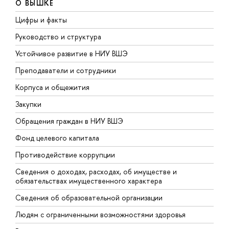
О ВЫШКЕ
Цифры и факты
Л
Руководство и структура
Д
Устойчивое развитие в НИУ ВШЭ
О
Преподаватели и сотрудники
П
Корпуса и общежития
В
Закупки
П
Обращения граждан в НИУ ВШЭ
А
Фонд целевого капитала
Д
Противодействие коррупции
Ц
Сведения о доходах, расходах, об имуществе и
Б
обязательствах имущественного характера
О
Сведения об образовательной организации
О
Людям с ограниченными возможностями здоровья