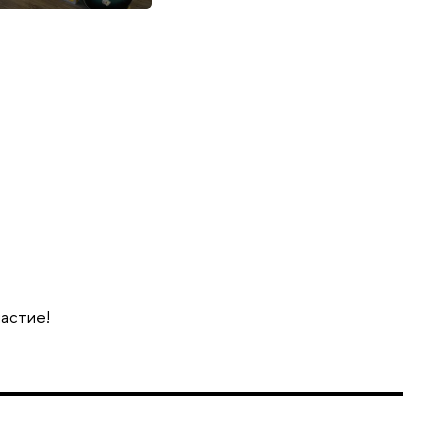
частие!