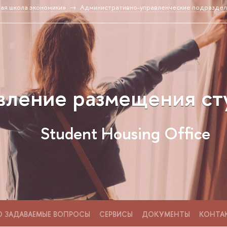
ая школа экономики»
Административно-управленческие подраздел
вление размещения ст
Student Housing Office
О ЗАДАВАЕМЫЕ ВОПРОСЫ
СЕРВИСЫ
ДОКУМЕНТЫ
КОНТА