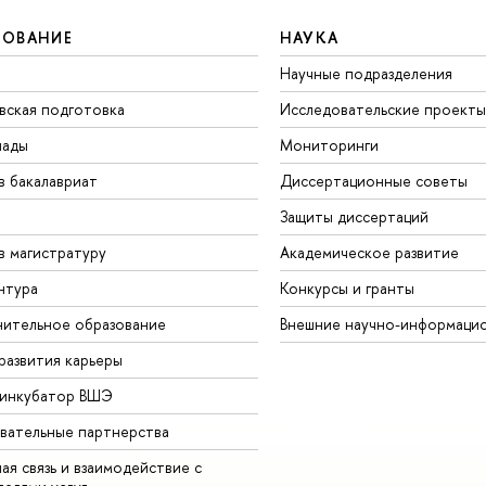
ЗОВАНИЕ
НАУКА
Научные подразделения
вская подготовка
Исследовательские проекты
иады
Мониторинги
в бакалавриат
Диссертационные советы
Защиты диссертаций
в магистратуру
Академическое развитие
нтура
Конкурсы и гранты
ительное образование
Внешние научно-информаци
развития карьеры
-инкубатор ВШЭ
вательные партнерства
ая связь и взаимодействие с