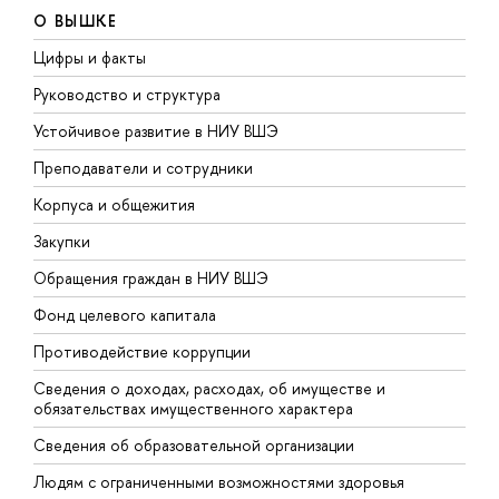
О ВЫШКЕ
Цифры и факты
Л
Руководство и структура
Д
Устойчивое развитие в НИУ ВШЭ
О
Преподаватели и сотрудники
П
Корпуса и общежития
В
Закупки
П
Обращения граждан в НИУ ВШЭ
А
Фонд целевого капитала
Д
Противодействие коррупции
Ц
Сведения о доходах, расходах, об имуществе и
Б
обязательствах имущественного характера
О
Сведения об образовательной организации
О
Людям с ограниченными возможностями здоровья