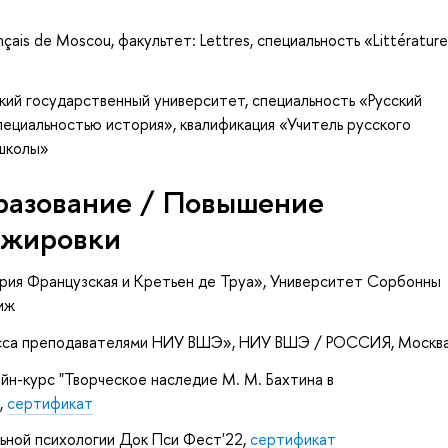
nçais de Moscou, факультет: Lettres, специальность «Littératur
кий государственный университет, специальность «Русский
пециальностью история», квалификация «Учитель русского
 школы»
разование / Повышение
ажировки
рия Французская и Кретьен де Труа»
, Университет Сорбонны
иж
есса преподавателями НИУ ВШЭ»
, НИУ ВШЭ / РОССИЯ, Москв
йн-курс "Творческое наследие М. М. Бахтина в
,
сертификат
льной психологии Док Пси Фест'22,
сертификат