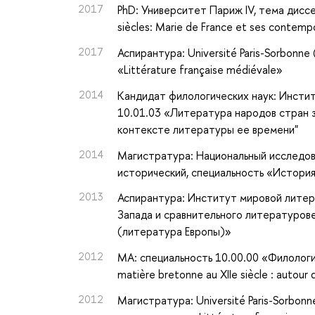
2017
PhD: Университет Париж IV, тема диссерт
siècles: Marie de France et ses contemp
2017
Аспирантура: Université Paris-Sorbonne 
«Littérature française médiévale»
2014
Кандидат филологических наук: Инстит
10.01.03 «Литература народов стран з
контексте литературы ее времени"
2014
Магистратура: Национальный исследов
исторический, специальность «Истори
2013
Аспирантура: Институт мировой литера
Запада и сравнительного литературов
(литература Европы)»
2012
MA: специальность 10.00.00 «Филологиче
matière bretonne au XIIe siècle : autour
2012
Магистратура: Université Paris-Sorbonne (P