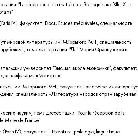
ации: "La réception de la matière de Bretagne aux XIIe-XIIIe
orains"
(Paris IV), факультет: Doct. Etudes médiévales, специальность
ут мировой литературы им. М.Горького РАН , специальность
арубежья», тема диссертации: "Лэ" Марии Французской в
ательский университет "Высшая школа экономики", факультет:
я», квалификация «Магистр»
туры им. М.Горького РАН , факультет: классических литерату
едения, специальность «Литература народов стран зарубежья
ские науки», тема диссертации: "Pour la réception de la
 de Marie de France"
aris IV), факультет: Littérature, philologie, linguistique,