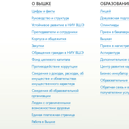
О ВЫШКЕ
ОБРАЗОВАНИ
Цифры и факты
Лицей
Руководство и структура
Довузовская подго
Устойчивое развитие в НИУ ВШЭ
Олимпиады
Преподаватели и сотрудники
Прием в бакалавр
Корпуса и общежития
Вышка+
Закупки
Прием в магистра
Обращения граждан в НИУ ВШЭ
Аспирантура
Фонд целевого капитала
Дополнительное о
Противодействие коррупции
Центр развития к
Сведения о доходах, расходах, об
Бизнес-инкубато
имуществе и обязательствах
Образовательные 
имущественного характера
Обратная связь и 
Сведения об образовательной
получателями усл
организации
Людям с ограниченными
возможностями здоровья
Единая платежная страница
Работа в Вышке