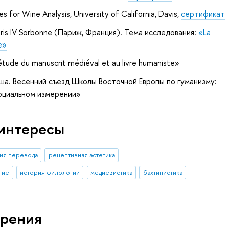
 for Wine Analysis, University of California, Davis,
сертификат
ris IV Sorbonne (Париж, Франция). Тема исследования:
«La
e»
 l’étude du manuscrit médiéval et au livre humaniste»
ша. Весенний съезд Школы Восточной Европы по гуманизму:
социальном измерении»
интересы
ия перевода
рецептивная эстетика
ние
история филологии
медиевистика
бахтинистика
рения