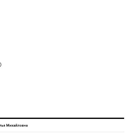
)
лья Михайловна