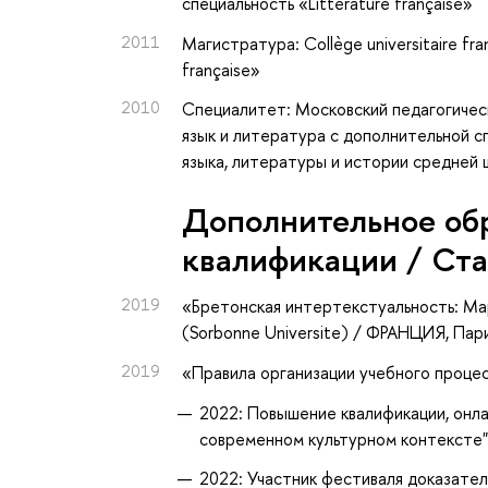
специальность «Littérature française»
2011
Магистратура: Collège universitaire fra
française»
2010
Специалитет: Московский педагогичес
язык и литература с дополнительной с
языка, литературы и истории средней
Дополнительное об
квалификации / Ст
2019
«Бретонская интертекстуальность: Ма
(Sorbonne Universite) / ФРАНЦИЯ, Пар
2019
«Правила организации учебного проц
2022: Повышение квалификации, онла
современном культурном контексте"
2022: Участник фестиваля доказате