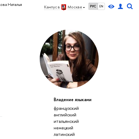
ова Наталья
РУС
EN
Кампус в
Москве
Владение языками
французский
английский
итальянский
немецкий
латинский