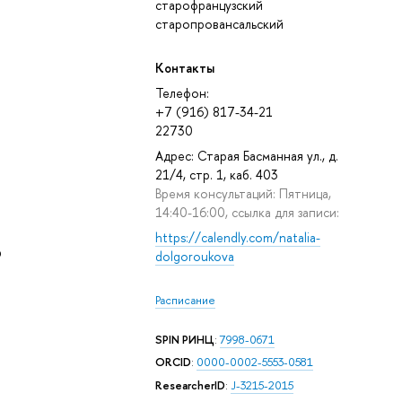
старофранцузский
старопровансальский
Контакты
Телефон:
+7 (916) 817-34-21
22730
Адрес: Старая Басманная ул., д.
21/4, стр. 1, каб. 403
Время консультаций: Пятница,
14:40-16:00, ссылка для записи:
https://calendly.com/natalia-
р
dolgoroukova
Расписание
SPIN РИНЦ
:
7998-0671
ORCID
:
0000-0002-5553-0581
ResearcherID
:
J-3215-2015