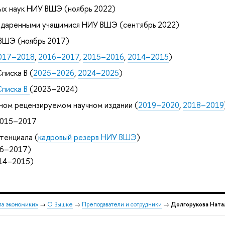
ых наук НИУ ВШЭ (ноябрь 2022)
 одаренными учащимися НИУ ВШЭ (сентябрь 2022)
ВШЭ (ноябрь 2017)
017–2018
,
2016–2017
,
2015–2016
,
2014–2015
)
писка B (
2025–2026
,
2024–2025
)
Списка B
(2023–2024)
ном рецензируемом научном издании (
2019–2020
,
2018–2019
2015–2017
тенциала (
кадровый резерв НИУ ВШЭ
)
16–2017)
014–2015)
ла экономики»
→
О Вышке
→
Преподаватели и сотрудники
→
Долгорукова Ната