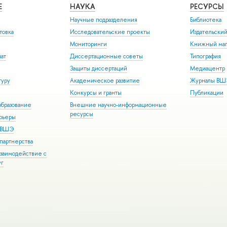
Е
НАУКА
РЕСУРСЫ
Научные подразделения
Библиотека
товка
Исследовательские проекты
Издательски
Мониторинги
Книжный маг
иат
Диссертационные советы
Типография
Защиты диссертаций
Медиацентр
туру
Академическое развитие
Журналы В
Конкурсы и гранты
Публикации
бразование
Внешние научно-информационные
ресурсы
арьеры
р ВШЭ
партнерства
взаимодействие с
уг