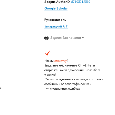
Scopus AuthorID
:
57193212319
Google Scholar
e
Руководитель
Быстрицкий А. Г.
Версия для печати
Нашли
опечатку
?
Выделите её, нажмите Ctrl+Enter и
отправьте нам уведомление. Спасибо за
участие!
Сервис предназначен только для отправки
сообщений об орфографических и
а
пунктуационных ошибках.