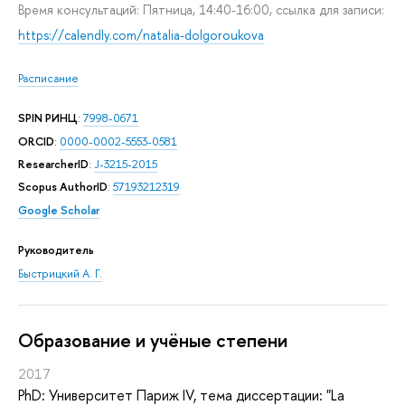
Время консультаций: Пятница, 14:40-16:00, ссылка для записи:
https://calendly.com/natalia-dolgoroukova
Расписание
SPIN РИНЦ
:
7998-0671
ORCID
:
0000-0002-5553-0581
ResearcherID
:
J-3215-2015
Scopus AuthorID
:
57193212319
Google Scholar
Руководитель
Быстрицкий А. Г.
Oбразование и учёные степени
2017
PhD: Университет Париж IV, тема диссертации: "La