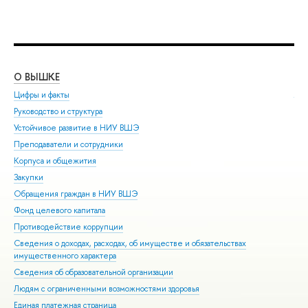
О ВЫШКЕ
ОБ
Цифры и факты
Ли
Руководство и структура
Дов
Устойчивое развитие в НИУ ВШЭ
Ол
Преподаватели и сотрудники
При
Корпуса и общежития
Вы
Закупки
При
Обращения граждан в НИУ ВШЭ
Асп
Фонд целевого капитала
Доп
Противодействие коррупции
Цен
Сведения о доходах, расходах, об имуществе и обязательствах
Биз
имущественного характера
Обр
Сведения об образовательной организации
Обр
Людям с ограниченными возможностями здоровья
Единая платежная страница