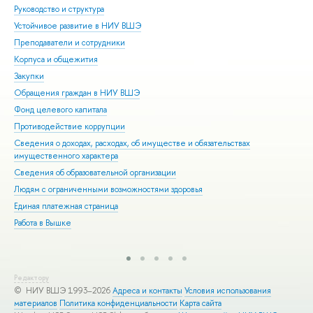
Руководство и структура
Дов
Устойчивое развитие в НИУ ВШЭ
Ол
Преподаватели и сотрудники
При
Корпуса и общежития
Вы
Закупки
При
Обращения граждан в НИУ ВШЭ
Асп
Фонд целевого капитала
Доп
Противодействие коррупции
Цен
Сведения о доходах, расходах, об имуществе и обязательствах
Биз
имущественного характера
Обр
Сведения об образовательной организации
Обр
Людям с ограниченными возможностями здоровья
Единая платежная страница
Работа в Вышке
Редактору
© НИУ ВШЭ 1993–2026
Адреса и контакты
Условия использования
материалов
Политика конфиденциальности
Карта сайта