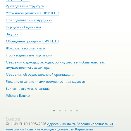
Руководство и структура
Дов
Устойчивое развитие в НИУ ВШЭ
Ол
Преподаватели и сотрудники
При
Корпуса и общежития
Вы
Закупки
При
Обращения граждан в НИУ ВШЭ
Асп
Фонд целевого капитала
Доп
Противодействие коррупции
Цен
Сведения о доходах, расходах, об имуществе и обязательствах
Биз
имущественного характера
Обр
Сведения об образовательной организации
Обр
Людям с ограниченными возможностями здоровья
Единая платежная страница
Работа в Вышке
Редактору
© НИУ ВШЭ 1993–2026
Адреса и контакты
Условия использования
материалов
Политика конфиденциальности
Карта сайта