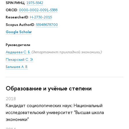
SPIN РИНЦ
:
1975-5542
ORCID
:
0000-0002-0091-5388
ResearcherID
:
H-2730-2015
Scopus AuthorID
:
55948678700
Google Scholar
Руководители
Авдашева С. Б.
(департамент прикладной экономики)
Пекарский С. Э.
Балышев А. В.
Oбразование и учёные степени
2018
Кандидат социологических наук: Национальный
исследовательский университет "Высшая школа
экономики"