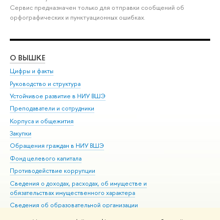
Сервис предназначен только для отправки сообщений об
орфографических и пунктуационных ошибках.
О ВЫШКЕ
ОБ
Цифры и факты
Ли
Руководство и структура
Дов
Устойчивое развитие в НИУ ВШЭ
Ол
Преподаватели и сотрудники
При
Корпуса и общежития
Вы
Закупки
При
Обращения граждан в НИУ ВШЭ
Ас
Фонд целевого капитала
До
Противодействие коррупции
Цен
Сведения о доходах, расходах, об имуществе и
Би
обязательствах имущественного характера
Об
Сведения об образовательной организации
Обр
Людям с ограниченными возможностями здоровья