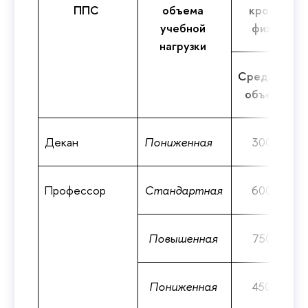
ППС
объема
кроме ка
учебной
физвоспи
нагрузки
Средний
объем
Декан
Пониженная
300
Профессор
Стандартная
600
Повышенная
750
Пониженная
450