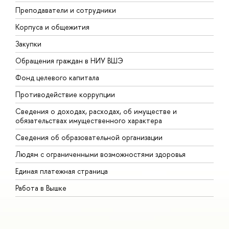
Преподаватели и сотрудники
П
Корпуса и общежития
В
Закупки
П
Обращения граждан в НИУ ВШЭ
А
Фонд целевого капитала
Д
Противодействие коррупции
Ц
Сведения о доходах, расходах, об имуществе и
Б
обязательствах имущественного характера
О
Сведения об образовательной организации
О
Людям с ограниченными возможностями здоровья
Единая платежная страница
Работа в Вышке