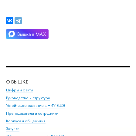
О ВЫШКЕ
ОБ
Цифры и факты
Ли
Руководство и структура
Дов
Устойчивое развитие в НИУ ВШЭ
Ол
Преподаватели и сотрудники
При
Корпуса и общежития
Вы
Закупки
При