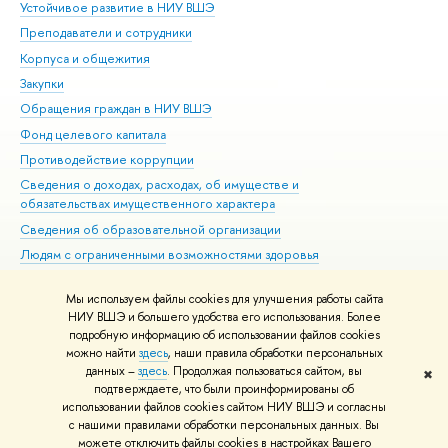
Устойчивое развитие в НИУ ВШЭ
Ол
Преподаватели и сотрудники
При
Корпуса и общежития
Вы
Закупки
При
Обращения граждан в НИУ ВШЭ
Ас
Фонд целевого капитала
До
Противодействие коррупции
Цен
Сведения о доходах, расходах, об имуществе и
Би
обязательствах имущественного характера
Об
Сведения об образовательной организации
Обр
Людям с ограниченными возможностями здоровья
Единая платежная страница
Мы используем файлы cookies для улучшения работы сайта
Работа в Вышке
НИУ ВШЭ и большего удобства его использования. Более
подробную информацию об использовании файлов cookies
можно найти
здесь
, наши правила обработки персональных
данных –
здесь
. Продолжая пользоваться сайтом, вы
✖
Редактору
подтверждаете, что были проинформированы об
© НИУ ВШЭ 1993–2026
Адреса и контакты
Условия использования
использовании файлов cookies сайтом НИУ ВШЭ и согласны
с нашими правилами обработки персональных данных. Вы
материалов
Политика конфиденциальности
Карта сайта
можете отключить файлы cookies в настройках Вашего
Шрифты HSE Sans и HSE Slab разработаны в
Школе дизайна НИУ ВШЭ